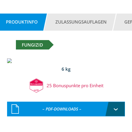
PRODUKTINFO
ZULASSUNGSAUFLAGEN
GE
FUNGIZID
6 kg
25 Bonuspunkte pro Einheit
– PDF-DOWNLOADS –