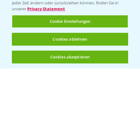
Vegetables Deutschland
jeder Zeit ändern oder zurückziehen können, finden Sie in
unserer
Privacy Statement
Infos
Cookie Einstellungen
LINKS
Cookies ablehnen
Apps
Wetter Aktuell
Cookies akzeptieren
Öffnen
Bis zu 4 Produkte vergleichen:
(noch 4)
BROSCHÜREN
Ackerbau
Saatgut
Sonderkulturen
Verantwortung & Sorgfalt
PAMIRA - Packmittelrücknahme