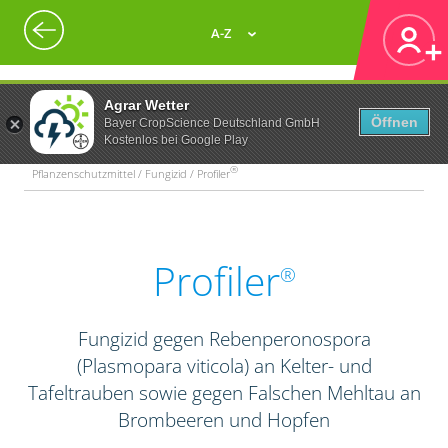
A-Z
Agrar Wetter
Öffnen
Bayer CropScience Deutschland GmbH
Kostenlos bei Google Play
®
Pflanzenschutzmittel / Fungizid / Profiler
Profiler
®
Fungizid gegen Rebenperonospora
(Plasmopara viticola) an Kelter- und
Tafeltrauben sowie gegen Falschen Mehltau an
Brombeeren und Hopfen