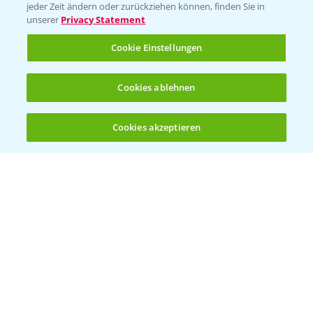
Vegetables Deutschland
jeder Zeit ändern oder zurückziehen können, finden Sie in
unserer
Privacy Statement
Infos
Cookie Einstellungen
LINKS
Cookies ablehnen
Apps
Wetter Aktuell
Cookies akzeptieren
Öffnen
Bis zu 4 Produkte vergleichen:
(noch 4)
BROSCHÜREN
Ackerbau
Saatgut
Sonderkulturen
Verantwortung & Sorgfalt
PAMIRA - Packmittelrücknahme