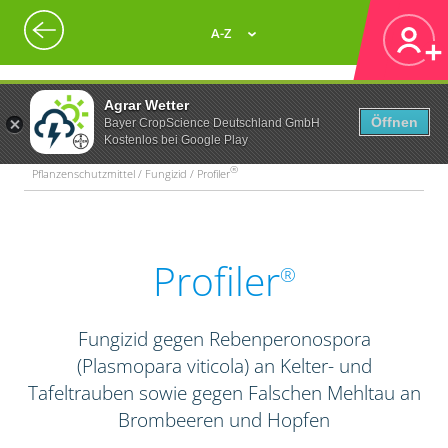
A-Z
Agrar Wetter
Öffnen
Bayer CropScience Deutschland GmbH
Kostenlos bei Google Play
®
Pflanzenschutzmittel / Fungizid / Profiler
Profiler
®
Fungizid gegen Rebenperonospora
(Plasmopara viticola) an Kelter- und
Tafeltrauben sowie gegen Falschen Mehltau an
Brombeeren und Hopfen