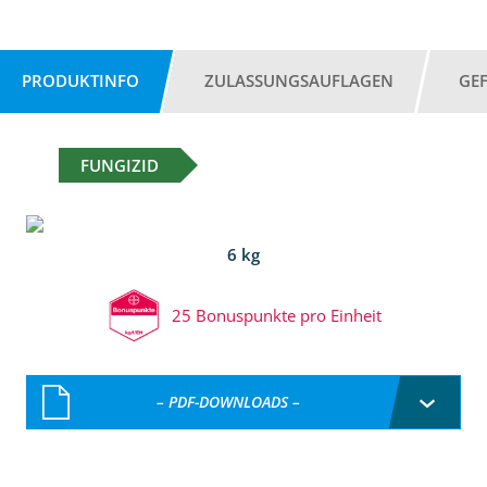
PRODUKTINFO
ZULASSUNGSAUFLAGEN
GE
FUNGIZID
6 kg
25 Bonuspunkte pro Einheit
– PDF-DOWNLOADS –