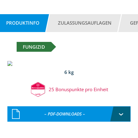
PRODUKTINFO
ZULASSUNGSAUFLAGEN
GE
FUNGIZID
6 kg
25 Bonuspunkte pro Einheit
– PDF-DOWNLOADS –