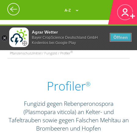
A-Z
Agrar Wetter
Öffnen
Bayer CropScience Deutschland GmbH
Kostenlos bei Google Play
®
Pflanzenschutzmittel / Fungizid / Profiler
Profiler
®
Fungizid gegen Rebenperonospora
(Plasmopara viticola) an Kelter- und
Tafeltrauben sowie gegen Falschen Mehltau an
Brombeeren und Hopfen