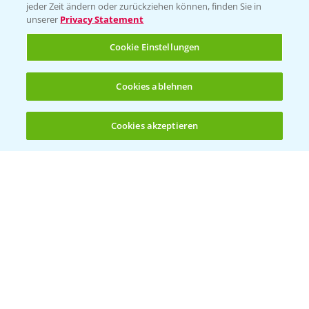
Vegetables Deutschland
jeder Zeit ändern oder zurückziehen können, finden Sie in
unserer
Privacy Statement
Infos
Cookie Einstellungen
LINKS
Cookies ablehnen
Apps
Wetter Aktuell
Cookies akzeptieren
Öffnen
Bis zu 4 Produkte vergleichen:
(noch 4)
BROSCHÜREN
Ackerbau
Saatgut
Sonderkulturen
Verantwortung & Sorgfalt
PAMIRA - Packmittelrücknahme