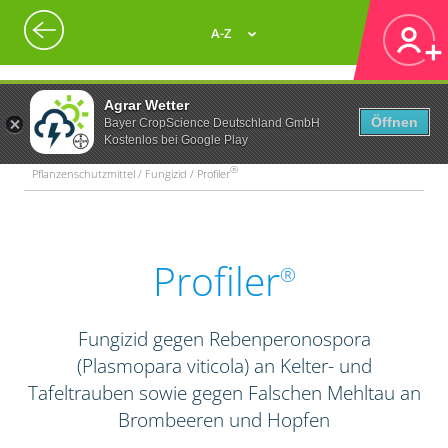
A-Z
Agrar Wetter
Öffnen
Bayer CropScience Deutschland GmbH
Kostenlos bei Google Play
®
Pflanzenschutzmittel / Fungizid / Profiler
Profiler
®
Fungizid gegen Rebenperonospora
(Plasmopara viticola) an Kelter- und
Tafeltrauben sowie gegen Falschen Mehltau an
Brombeeren und Hopfen