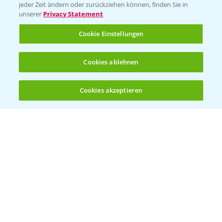
Vegetables Deutschland
jeder Zeit ändern oder zurückziehen können, finden Sie in
unserer
Privacy Statement
Infos
Cookie Einstellungen
LINKS
Cookies ablehnen
Apps
Wetter Aktuell
Cookies akzeptieren
Öffnen
Bis zu 4 Produkte vergleichen:
(noch 4)
BROSCHÜREN
Ackerbau
Saatgut
Sonderkulturen
Verantwortung & Sorgfalt
PAMIRA - Packmittelrücknahme