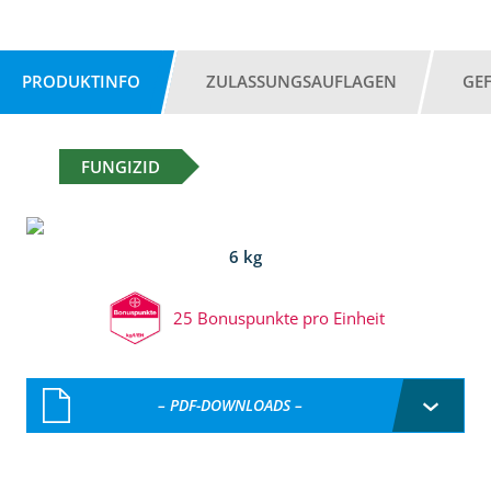
PRODUKTINFO
ZULASSUNGSAUFLAGEN
GE
FUNGIZID
6 kg
25 Bonuspunkte pro Einheit
– PDF-DOWNLOADS –