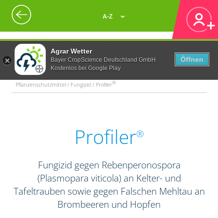
A-Z
Agrar Wetter
Öffnen
Bayer CropScience Deutschland GmbH
Kostenlos bei Google Play
®
Pflanzenschutzmittel / Fungizid / Profiler
Profiler
®
Fungizid gegen Rebenperonospora
(Plasmopara viticola) an Kelter- und
Tafeltrauben sowie gegen Falschen Mehltau an
Brombeeren und Hopfen