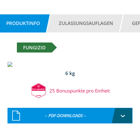
PRODUKTINFO
ZULASSUNGSAUFLAGEN
GE
FUNGIZID
6 kg
25 Bonuspunkte pro Einheit
– PDF-DOWNLOADS –