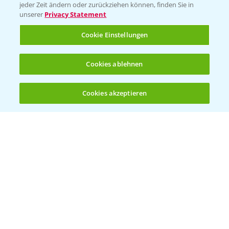
Vegetables Deutschland
jeder Zeit ändern oder zurückziehen können, finden Sie in
unserer
Privacy Statement
Infos
Cookie Einstellungen
LINKS
Cookies ablehnen
Apps
Wetter Aktuell
Cookies akzeptieren
Öffnen
Bis zu 4 Produkte vergleichen:
(noch 4)
BROSCHÜREN
Ackerbau
Saatgut
Sonderkulturen
Verantwortung & Sorgfalt
PAMIRA - Packmittelrücknahme