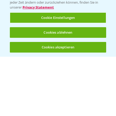
Vegetables Deutschland
jeder Zeit ändern oder zurückziehen können, finden Sie in
unserer
Privacy Statement
Infos
Cookie Einstellungen
LINKS
Cookies ablehnen
Apps
Wetter Aktuell
Cookies akzeptieren
Öffnen
Bis zu 4 Produkte vergleichen:
(noch 4)
BROSCHÜREN
Ackerbau
Saatgut
Sonderkulturen
Verantwortung & Sorgfalt
PAMIRA - Packmittelrücknahme