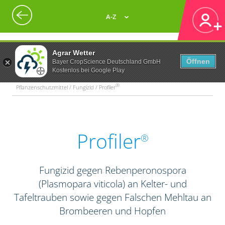
A-Z
Agrar Wetter
Öffnen
Bayer CropScience Deutschland GmbH
Kostenlos bei Google Play
®
Pflanzenschutzmittel / Fungizid / Profiler
Profiler
®
Fungizid gegen Rebenperonospora
(Plasmopara viticola) an Kelter- und
Tafeltrauben sowie gegen Falschen Mehltau an
Brombeeren und Hopfen