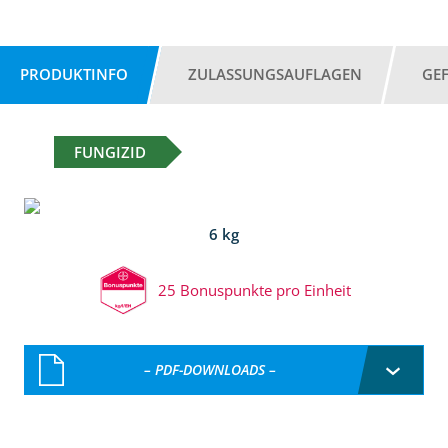
PRODUKTINFO
ZULASSUNGSAUFLAGEN
GE
FUNGIZID
6 kg
25 Bonuspunkte pro Einheit
– PDF-DOWNLOADS –