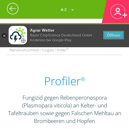
A-Z
Agrar Wetter
Öffnen
Bayer CropScience Deutschland GmbH
Kostenlos bei Google Play
®
Pflanzenschutzmittel / Fungizid / Profiler
Profiler
®
Fungizid gegen Rebenperonospora
(Plasmopara viticola) an Kelter- und
Tafeltrauben sowie gegen Falschen Mehltau an
Brombeeren und Hopfen