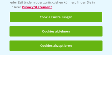
Vegetables Deutschland
jeder Zeit ändern oder zurückziehen können, finden Sie in
unserer
Privacy Statement
Infos
Cookie Einstellungen
LINKS
Cookies ablehnen
Apps
Wetter Aktuell
Cookies akzeptieren
Öffnen
Bis zu 4 Produkte vergleichen:
(noch 4)
BROSCHÜREN
Ackerbau
Saatgut
Sonderkulturen
Verantwortung & Sorgfalt
PAMIRA - Packmittelrücknahme