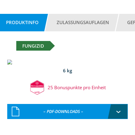
PRODUKTINFO
ZULASSUNGSAUFLAGEN
GE
FUNGIZID
6 kg
25 Bonuspunkte pro Einheit
– PDF-DOWNLOADS –