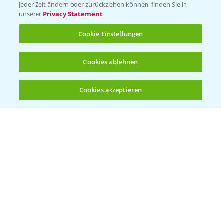
Vegetables Deutschland
jeder Zeit ändern oder zurückziehen können, finden Sie in
unserer
Privacy Statement
Infos
Cookie Einstellungen
LINKS
Cookies ablehnen
Apps
Wetter Aktuell
Cookies akzeptieren
Öffnen
Bis zu 4 Produkte vergleichen:
(noch 4)
BROSCHÜREN
Ackerbau
Saatgut
Sonderkulturen
Verantwortung & Sorgfalt
PAMIRA - Packmittelrücknahme