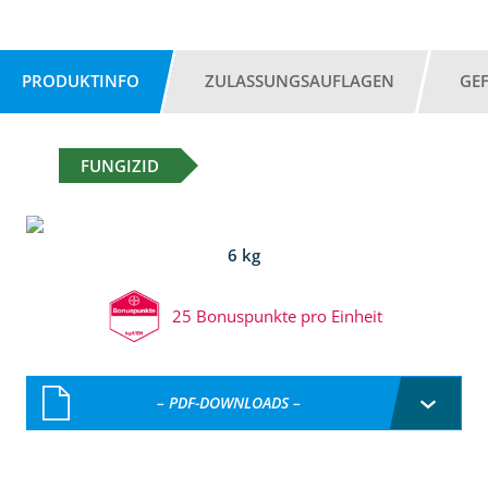
PRODUKTINFO
ZULASSUNGSAUFLAGEN
GE
FUNGIZID
6 kg
25 Bonuspunkte pro Einheit
– PDF-DOWNLOADS –