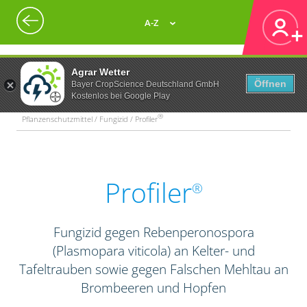
A-Z
Agrar Wetter
Öffnen
Bayer CropScience Deutschland GmbH
Kostenlos bei Google Play
®
Pflanzenschutzmittel / Fungizid / Profiler
Profiler
®
Fungizid gegen Rebenperonospora
(Plasmopara viticola) an Kelter- und
Tafeltrauben sowie gegen Falschen Mehltau an
Brombeeren und Hopfen