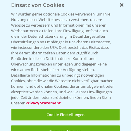
Einsatz von Cookies
Beratung auf WhatsApp
T.
+49 (0)174 346 564 1
Wir würden gerne optionale Cookies verwenden, um Ihre
Nutzung dieser Website besser zu verstehen, unsere
Website zu verbessern und Informationen mit unseren
KONTAKT
Werbepartnern zu teilen. Ihre Einwilligung umfasst auch
die in der Datenschutzerklärung im Detail dargestellten
Übermittlungen an Empfänger in unsicheren Drittstaaten,
Hilfe in Notfällen
wie insbesondere den USA. Dort besteht das Risiko, dass
Ihre derart übermittelten Daten dem Zugriff durch
T.
+49 (0)214/30-20220
Behörden in diesen Drittstaaten zu Kontroll- und
Überwachungszwecken unterliegen und dagegen keine
wirksamen Rechtsbehelfe zur Verfügung stehen.
Detaillierte Informationen zu unbedingt notwendigen
Cookies, ohne die wir die Webseite nicht verfügbar machen
können, und optionalen Cookies, die unten abgelehnt oder
akzeptiert werden können, und wie Sie Ihre Einwilligungen
jeder Zeit ändern oder zurückziehen können, finden Sie in
Folgen Sie uns
unserer
Privacy Statement
Cookie Einstellungen