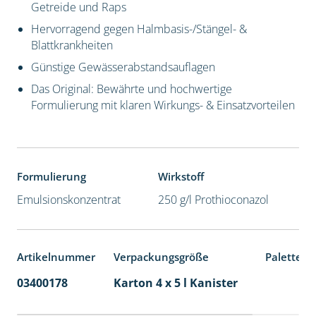
Getreide und Raps
Hervorragend gegen Halmbasis-/Stängel- &
Blattkrankheiten
Günstige Gewässerabstandsauflagen
Das Original: Bewährte und hochwertige
Formulierung mit klaren Wirkungs- & Einsatzvorteilen
Formulierung
Wirkstoff
Emulsionskonzentrat
250 g/l Prothioconazol
Artikelnummer
Verpackungsgröße
Palettene
03400178
Karton 4 x 5 l Kanister
40