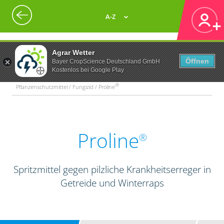
A-Z
Agrar Wetter
Öffnen
Bayer CropScience Deutschland GmbH
Kostenlos bei Google Play
®
Pflanzenschutzmittel / Fungizid / Proline
Proline
®
Spritzmittel gegen pilzliche Krankheitserreger in
Getreide und Winterraps