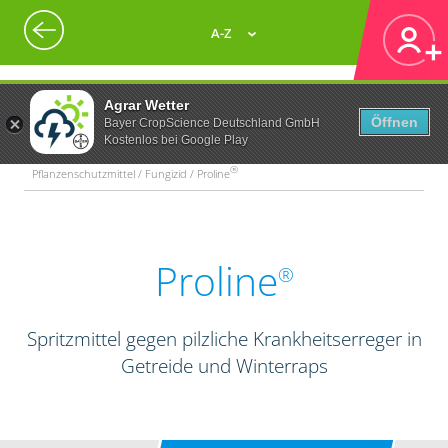
A-Z
Agrar Wetter
Öffnen
Bayer CropScience Deutschland GmbH
Kostenlos bei Google Play
®
Pflanzenschutzmittel / Fungizid / Proline
Proline
®
Spritzmittel gegen pilzliche Krankheitserreger in
Getreide und Winterraps