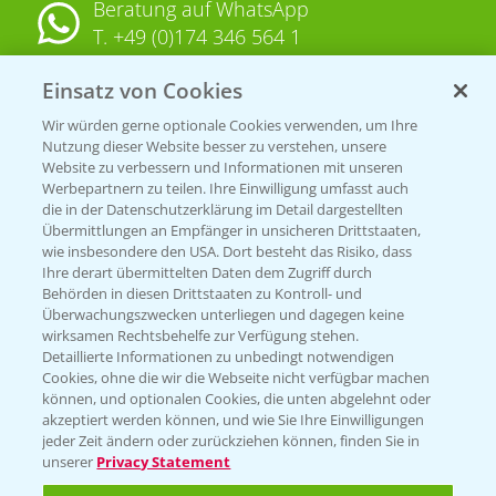
Beratung auf WhatsApp
T.
+49 (0)174 346 564 1
Einsatz von Cookies
KONTAKT
Wir würden gerne optionale Cookies verwenden, um Ihre
Nutzung dieser Website besser zu verstehen, unsere
Hilfe in Notfällen
Website zu verbessern und Informationen mit unseren
T.
+49 (0)214/30-20220
Werbepartnern zu teilen. Ihre Einwilligung umfasst auch
die in der Datenschutzerklärung im Detail dargestellten
Übermittlungen an Empfänger in unsicheren Drittstaaten,
wie insbesondere den USA. Dort besteht das Risiko, dass
Ihre derart übermittelten Daten dem Zugriff durch
Behörden in diesen Drittstaaten zu Kontroll- und
Überwachungszwecken unterliegen und dagegen keine
wirksamen Rechtsbehelfe zur Verfügung stehen.
Folgen Sie uns
Detaillierte Informationen zu unbedingt notwendigen
Cookies, ohne die wir die Webseite nicht verfügbar machen
können, und optionalen Cookies, die unten abgelehnt oder
akzeptiert werden können, und wie Sie Ihre Einwilligungen
jeder Zeit ändern oder zurückziehen können, finden Sie in
unserer
Privacy Statement