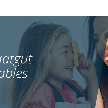
atgut
ables