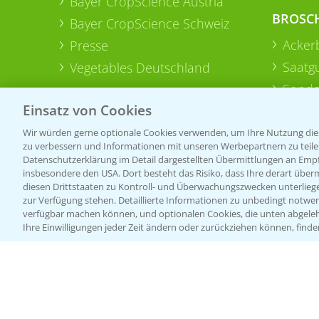
Bayer CropScience Austria
BROSC
Bayer CropScience Schweiz
Acker
Presse
Saatg
Vegetables Deutschland
Sonde
Einsatz von Cookies
Wir würden gerne optionale Cookies verwenden, um Ihre Nutzung dies
zu verbessern und Informationen mit unseren Werbepartnern zu teilen.
Datenschutzerklärung im Detail dargestellten Übermittlungen an Empfä
insbesondere den USA. Dort besteht das Risiko, dass Ihre derart über
diesen Drittstaaten zu Kontroll- und Überwachungszwecken unterlie
zur Verfügung stehen. Detaillierte Informationen zu unbedingt notwen
verfügbar machen können, und optionalen Cookies, die unten abgeleh
Ihre Einwilligungen jeder Zeit ändern oder zurückziehen können, finde