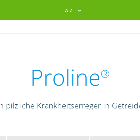
A-Z
Proline
®
en pilzliche Krankheitserreger in Getrei