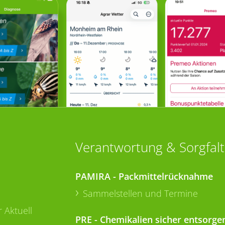
Verantwortung & Sorgfalt
PAMIRA - Packmittelrücknahme
Sammelstellen und Termine
 Aktuell
PRE - Chemikalien sicher entsorge