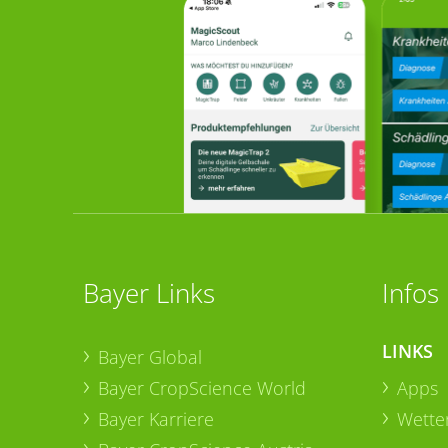
Bayer Links
Infos
LINKS
Bayer Global
Bayer CropScience World
Apps
Bayer Karriere
Wetter