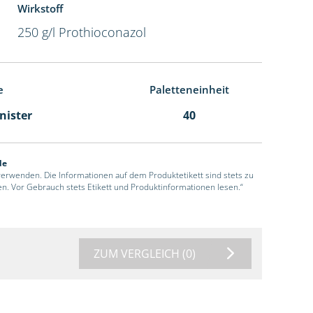
Wirkstoff
250 g/l Prothioconazol
e
Paletteneinheit
anister
40
de
 verwenden. Die Informationen auf dem Produktetikett sind stets zu
en. Vor Gebrauch stets Etikett und Produktinformationen lesen.“
ZUM VERGLEICH
(0)