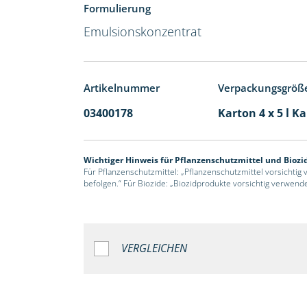
Formulierung
Emulsionskonzentrat
Artikelnummer
Verpackungsgröß
03400178
Karton 4 x 5 l K
Wichtiger Hinweis für Pflanzenschutzmittel und Biozi
Für Pflanzenschutzmittel: „Pflanzenschutzmittel vorsichtig
befolgen.“ Für Biozide: „Biozidprodukte vorsichtig verwend
VERGLEICHEN