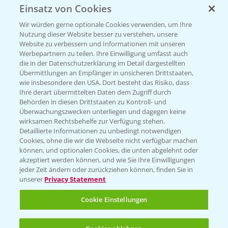
Einsatz von Cookies
Beratung auf WhatsApp
T.
+49 (0)174 346 564 1
Wir würden gerne optionale Cookies verwenden, um Ihre
Nutzung dieser Website besser zu verstehen, unsere
Website zu verbessern und Informationen mit unseren
KONTAKT
Werbepartnern zu teilen. Ihre Einwilligung umfasst auch
die in der Datenschutzerklärung im Detail dargestellten
Übermittlungen an Empfänger in unsicheren Drittstaaten,
Hilfe in Notfällen
wie insbesondere den USA. Dort besteht das Risiko, dass
Ihre derart übermittelten Daten dem Zugriff durch
T.
+49 (0)214/30-20220
Behörden in diesen Drittstaaten zu Kontroll- und
Überwachungszwecken unterliegen und dagegen keine
wirksamen Rechtsbehelfe zur Verfügung stehen.
Detaillierte Informationen zu unbedingt notwendigen
Cookies, ohne die wir die Webseite nicht verfügbar machen
können, und optionalen Cookies, die unten abgelehnt oder
akzeptiert werden können, und wie Sie Ihre Einwilligungen
jeder Zeit ändern oder zurückziehen können, finden Sie in
Folgen Sie uns
unserer
Privacy Statement
Cookie Einstellungen