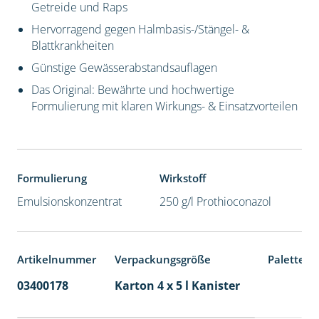
Getreide und Raps
Hervorragend gegen Halmbasis-/Stängel- &
Blattkrankheiten
Günstige Gewässerabstandsauflagen
Das Original: Bewährte und hochwertige
Formulierung mit klaren Wirkungs- & Einsatzvorteilen
Formulierung
Wirkstoff
Emulsionskonzentrat
250 g/l Prothioconazol
Artikelnummer
Verpackungsgröße
Palettene
03400178
Karton 4 x 5 l Kanister
40