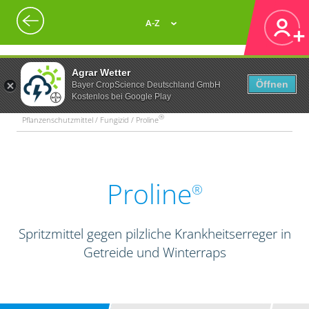
A-Z
Agrar Wetter
Öffnen
Bayer CropScience Deutschland GmbH
Kostenlos bei Google Play
®
Pflanzenschutzmittel / Fungizid / Proline
Proline
®
Spritzmittel gegen pilzliche Krankheitserreger in
Getreide und Winterraps