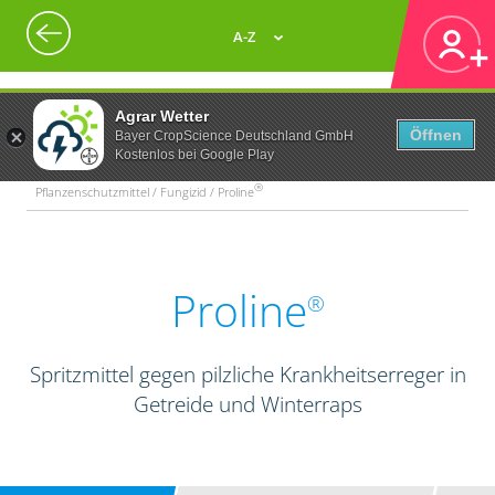
A-Z
Agrar Wetter
Öffnen
Bayer CropScience Deutschland GmbH
Kostenlos bei Google Play
®
Pflanzenschutzmittel / Fungizid / Proline
Proline
®
Spritzmittel gegen pilzliche Krankheitserreger in
Getreide und Winterraps