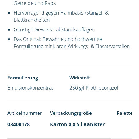
Getreide und Raps
Hervorragend gegen Halmbasis-/Stängel- &
Blattkrankheiten
Günstige Gewässerabstandsauflagen
Das Original: Bewährte und hochwertige
Formulierung mit klaren Wirkungs- & Einsatzvorteilen
Formulierung
Wirkstoff
Emulsionskonzentrat
250 g/l Prothioconazol
Artikelnummer
Verpackungsgröße
Palettene
03400178
Karton 4 x 5 l Kanister
40