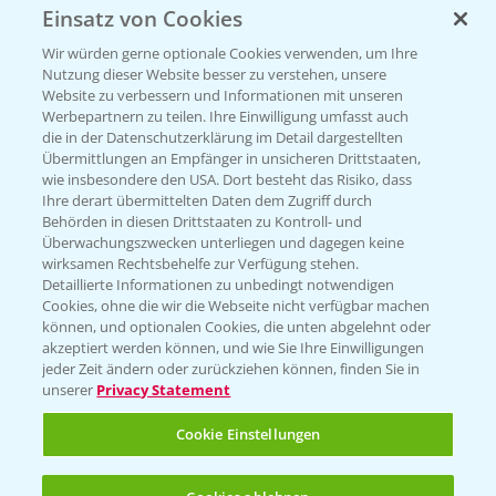
Einsatz von Cookies
Beratung auf WhatsApp
T.
+49 (0)174 346 564 1
Wir würden gerne optionale Cookies verwenden, um Ihre
Nutzung dieser Website besser zu verstehen, unsere
Website zu verbessern und Informationen mit unseren
KONTAKT
Werbepartnern zu teilen. Ihre Einwilligung umfasst auch
die in der Datenschutzerklärung im Detail dargestellten
Übermittlungen an Empfänger in unsicheren Drittstaaten,
Hilfe in Notfällen
wie insbesondere den USA. Dort besteht das Risiko, dass
Ihre derart übermittelten Daten dem Zugriff durch
T.
+49 (0)214/30-20220
Behörden in diesen Drittstaaten zu Kontroll- und
Überwachungszwecken unterliegen und dagegen keine
wirksamen Rechtsbehelfe zur Verfügung stehen.
Detaillierte Informationen zu unbedingt notwendigen
Cookies, ohne die wir die Webseite nicht verfügbar machen
können, und optionalen Cookies, die unten abgelehnt oder
akzeptiert werden können, und wie Sie Ihre Einwilligungen
jeder Zeit ändern oder zurückziehen können, finden Sie in
Folgen Sie uns
unserer
Privacy Statement
Cookie Einstellungen