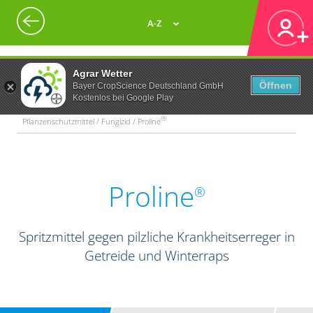
A-Z
Agrar Wetter
Öffnen
Bayer CropScience Deutschland GmbH
Kostenlos bei Google Play
®
Pflanzenschutzmittel / Fungizid / Proline
Proline
®
Spritzmittel gegen pilzliche Krankheitserreger in
Getreide und Winterraps