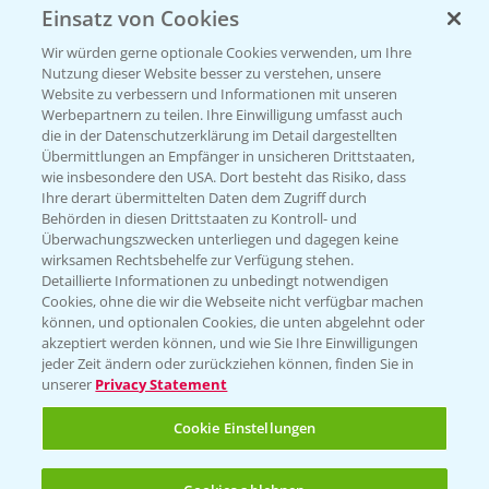
Einsatz von Cookies
Beratung auf WhatsApp
T.
+49 (0)174 346 564 1
Wir würden gerne optionale Cookies verwenden, um Ihre
Nutzung dieser Website besser zu verstehen, unsere
Website zu verbessern und Informationen mit unseren
KONTAKT
Werbepartnern zu teilen. Ihre Einwilligung umfasst auch
die in der Datenschutzerklärung im Detail dargestellten
Übermittlungen an Empfänger in unsicheren Drittstaaten,
Hilfe in Notfällen
wie insbesondere den USA. Dort besteht das Risiko, dass
Ihre derart übermittelten Daten dem Zugriff durch
T.
+49 (0)214/30-20220
Behörden in diesen Drittstaaten zu Kontroll- und
Überwachungszwecken unterliegen und dagegen keine
wirksamen Rechtsbehelfe zur Verfügung stehen.
Detaillierte Informationen zu unbedingt notwendigen
Cookies, ohne die wir die Webseite nicht verfügbar machen
können, und optionalen Cookies, die unten abgelehnt oder
akzeptiert werden können, und wie Sie Ihre Einwilligungen
jeder Zeit ändern oder zurückziehen können, finden Sie in
Folgen Sie uns
unserer
Privacy Statement
Cookie Einstellungen