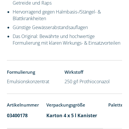
Getreide und Raps
Hervorragend gegen Halmbasis-/Stängel- &
Blattkrankheiten
Günstige Gewässerabstandsauflagen
Das Original: Bewährte und hochwertige
Formulierung mit klaren Wirkungs- & Einsatzvorteilen
Formulierung
Wirkstoff
Emulsionskonzentrat
250 g/l Prothioconazol
Artikelnummer
Verpackungsgröße
Palettene
03400178
Karton 4 x 5 l Kanister
40