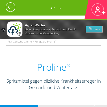
A-Z
Agrar Wetter
Öffnen
Bayer CropScience Deutschland GmbH
Kostenlos bei Google Play
®
Pflanzenschutzmittel / Fungizid / Proline
Proline
®
Spritzmittel gegen pilzliche Krankheitserreger in
Getreide und Winterraps