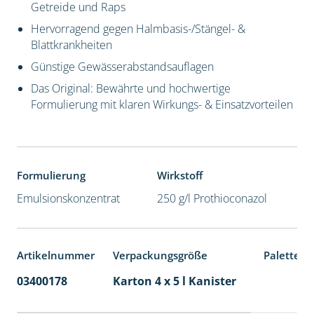
Getreide und Raps
Hervorragend gegen Halmbasis-/Stängel- &
Blattkrankheiten
Günstige Gewässerabstandsauflagen
Das Original: Bewährte und hochwertige
Formulierung mit klaren Wirkungs- & Einsatzvorteilen
Formulierung
Wirkstoff
Emulsionskonzentrat
250 g/l Prothioconazol
Artikelnummer
Verpackungsgröße
Palettene
03400178
Karton 4 x 5 l Kanister
40