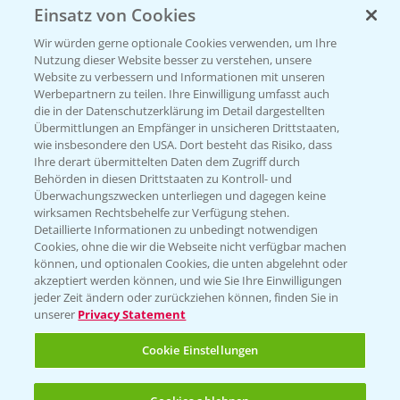
Einsatz von Cookies
Beratung auf WhatsApp
T.
+49 (0)174 346 564 1
Wir würden gerne optionale Cookies verwenden, um Ihre
Nutzung dieser Website besser zu verstehen, unsere
Website zu verbessern und Informationen mit unseren
KONTAKT
Werbepartnern zu teilen. Ihre Einwilligung umfasst auch
die in der Datenschutzerklärung im Detail dargestellten
Übermittlungen an Empfänger in unsicheren Drittstaaten,
Hilfe in Notfällen
wie insbesondere den USA. Dort besteht das Risiko, dass
Ihre derart übermittelten Daten dem Zugriff durch
T.
+49 (0)214/30-20220
Behörden in diesen Drittstaaten zu Kontroll- und
Überwachungszwecken unterliegen und dagegen keine
wirksamen Rechtsbehelfe zur Verfügung stehen.
Detaillierte Informationen zu unbedingt notwendigen
Cookies, ohne die wir die Webseite nicht verfügbar machen
können, und optionalen Cookies, die unten abgelehnt oder
akzeptiert werden können, und wie Sie Ihre Einwilligungen
jeder Zeit ändern oder zurückziehen können, finden Sie in
Folgen Sie uns
unserer
Privacy Statement
Cookie Einstellungen