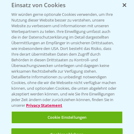
Einsatz von Cookies
Beratung auf WhatsApp
T.
+49 (0)174 346 564 1
Wir würden gerne optionale Cookies verwenden, um Ihre
Nutzung dieser Website besser zu verstehen, unsere
Website zu verbessern und Informationen mit unseren
KONTAKT
Werbepartnern zu teilen. Ihre Einwilligung umfasst auch
die in der Datenschutzerklärung im Detail dargestellten
Übermittlungen an Empfänger in unsicheren Drittstaaten,
Hilfe in Notfällen
wie insbesondere den USA. Dort besteht das Risiko, dass
Ihre derart übermittelten Daten dem Zugriff durch
T.
+49 (0)214/30-20220
Behörden in diesen Drittstaaten zu Kontroll- und
Überwachungszwecken unterliegen und dagegen keine
wirksamen Rechtsbehelfe zur Verfügung stehen.
Detaillierte Informationen zu unbedingt notwendigen
Cookies, ohne die wir die Webseite nicht verfügbar machen
können, und optionalen Cookies, die unten abgelehnt oder
akzeptiert werden können, und wie Sie Ihre Einwilligungen
jeder Zeit ändern oder zurückziehen können, finden Sie in
Folgen Sie uns
unserer
Privacy Statement
Cookie Einstellungen