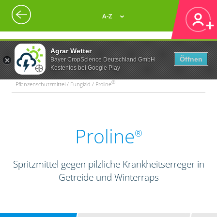
A-Z
Agrar Wetter
Öffnen
Bayer CropScience Deutschland GmbH
Kostenlos bei Google Play
®
Pflanzenschutzmittel / Fungizid / Proline
Proline
®
Spritzmittel gegen pilzliche Krankheitserreger in
Getreide und Winterraps