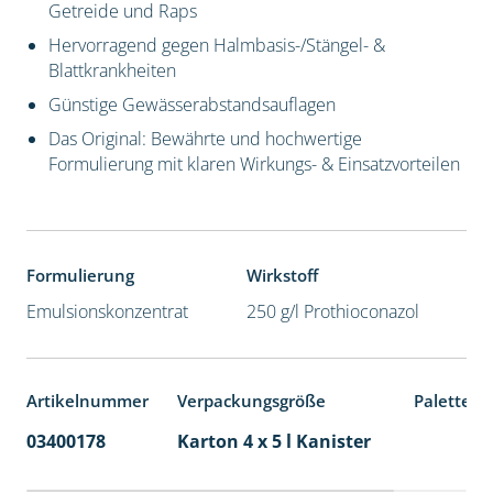
Getreide und Raps
Hervorragend gegen Halmbasis-/Stängel- &
Blattkrankheiten
Günstige Gewässerabstandsauflagen
Das Original: Bewährte und hochwertige
Formulierung mit klaren Wirkungs- & Einsatzvorteilen
Formulierung
Wirkstoff
Emulsionskonzentrat
250 g/l Prothioconazol
Artikelnummer
Verpackungsgröße
Palettene
03400178
Karton 4 x 5 l Kanister
40