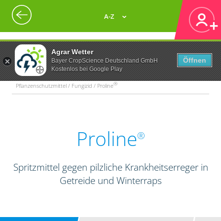
A-Z
Agrar Wetter
Öffnen
Bayer CropScience Deutschland GmbH
Kostenlos bei Google Play
®
Pflanzenschutzmittel / Fungizid / Proline
Proline
®
Spritzmittel gegen pilzliche Krankheitserreger in
Getreide und Winterraps