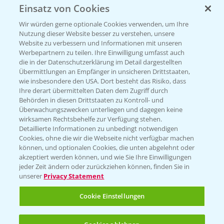
Einsatz von Cookies
Beratung auf WhatsApp
T.
+49 (0)174 346 564 1
Wir würden gerne optionale Cookies verwenden, um Ihre
Nutzung dieser Website besser zu verstehen, unsere
Website zu verbessern und Informationen mit unseren
KONTAKT
Werbepartnern zu teilen. Ihre Einwilligung umfasst auch
die in der Datenschutzerklärung im Detail dargestellten
Übermittlungen an Empfänger in unsicheren Drittstaaten,
Hilfe in Notfällen
wie insbesondere den USA. Dort besteht das Risiko, dass
Ihre derart übermittelten Daten dem Zugriff durch
T.
+49 (0)214/30-20220
Behörden in diesen Drittstaaten zu Kontroll- und
Überwachungszwecken unterliegen und dagegen keine
wirksamen Rechtsbehelfe zur Verfügung stehen.
Detaillierte Informationen zu unbedingt notwendigen
Cookies, ohne die wir die Webseite nicht verfügbar machen
können, und optionalen Cookies, die unten abgelehnt oder
akzeptiert werden können, und wie Sie Ihre Einwilligungen
jeder Zeit ändern oder zurückziehen können, finden Sie in
Folgen Sie uns
unserer
Privacy Statement
Cookie Einstellungen