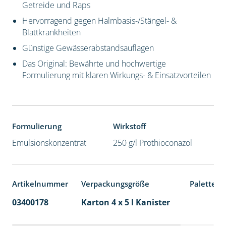
Getreide und Raps
Hervorragend gegen Halmbasis-/Stängel- &
Blattkrankheiten
Günstige Gewässerabstandsauflagen
Das Original: Bewährte und hochwertige
Formulierung mit klaren Wirkungs- & Einsatzvorteilen
Formulierung
Wirkstoff
Emulsionskonzentrat
250 g/l Prothioconazol
Artikelnummer
Verpackungsgröße
Palettene
03400178
Karton 4 x 5 l Kanister
40