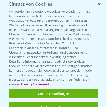
Einsatz von Cookies
Beratung auf WhatsApp
T.
+49 (0)174 346 564 1
Wir würden gerne optionale Cookies verwenden, um Ihre
Nutzung dieser Website besser zu verstehen, unsere
Website zu verbessern und Informationen mit unseren
KONTAKT
Werbepartnern zu teilen. Ihre Einwilligung umfasst auch
die in der Datenschutzerklärung im Detail dargestellten
Übermittlungen an Empfänger in unsicheren Drittstaaten,
Hilfe in Notfällen
wie insbesondere den USA. Dort besteht das Risiko, dass
Ihre derart übermittelten Daten dem Zugriff durch
T.
+49 (0)214/30-20220
Behörden in diesen Drittstaaten zu Kontroll- und
Überwachungszwecken unterliegen und dagegen keine
wirksamen Rechtsbehelfe zur Verfügung stehen.
Detaillierte Informationen zu unbedingt notwendigen
Cookies, ohne die wir die Webseite nicht verfügbar machen
können, und optionalen Cookies, die unten abgelehnt oder
akzeptiert werden können, und wie Sie Ihre Einwilligungen
jeder Zeit ändern oder zurückziehen können, finden Sie in
Folgen Sie uns
unserer
Privacy Statement
Cookie Einstellungen