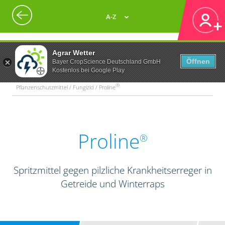
A-Z
Agrar Wetter
Öffnen
Bayer CropScience Deutschland GmbH
Kostenlos bei Google Play
®
Pflanzenschutzmittel / Fungizid / Proline
Proline
®
Spritzmittel gegen pilzliche Krankheitserreger in
Getreide und Winterraps