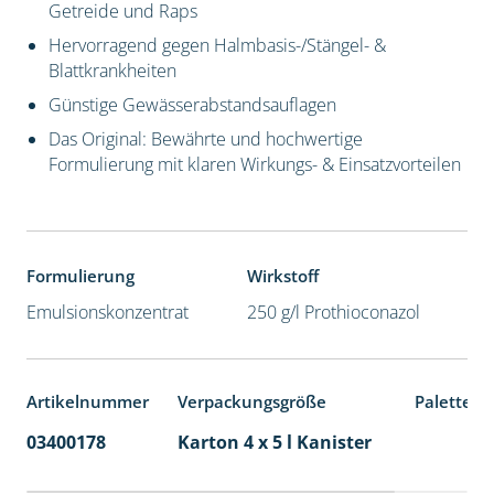
Getreide und Raps
Hervorragend gegen Halmbasis-/Stängel- &
Blattkrankheiten
Günstige Gewässerabstandsauflagen
Das Original: Bewährte und hochwertige
Formulierung mit klaren Wirkungs- & Einsatzvorteilen
Formulierung
Wirkstoff
Emulsionskonzentrat
250 g/l Prothioconazol
Artikelnummer
Verpackungsgröße
Palettene
03400178
Karton 4 x 5 l Kanister
40