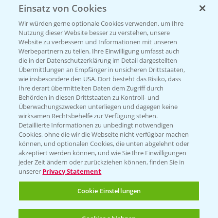
Einsatz von Cookies
Beratung auf WhatsApp
T.
+49 (0)174 346 564 1
Wir würden gerne optionale Cookies verwenden, um Ihre
Nutzung dieser Website besser zu verstehen, unsere
Website zu verbessern und Informationen mit unseren
KONTAKT
Werbepartnern zu teilen. Ihre Einwilligung umfasst auch
die in der Datenschutzerklärung im Detail dargestellten
Übermittlungen an Empfänger in unsicheren Drittstaaten,
Hilfe in Notfällen
wie insbesondere den USA. Dort besteht das Risiko, dass
Ihre derart übermittelten Daten dem Zugriff durch
T.
+49 (0)214/30-20220
Behörden in diesen Drittstaaten zu Kontroll- und
Überwachungszwecken unterliegen und dagegen keine
wirksamen Rechtsbehelfe zur Verfügung stehen.
Detaillierte Informationen zu unbedingt notwendigen
Cookies, ohne die wir die Webseite nicht verfügbar machen
können, und optionalen Cookies, die unten abgelehnt oder
akzeptiert werden können, und wie Sie Ihre Einwilligungen
jeder Zeit ändern oder zurückziehen können, finden Sie in
Folgen Sie uns
unserer
Privacy Statement
Cookie Einstellungen