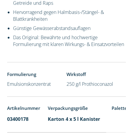
Getreide und Raps
Hervorragend gegen Halmbasis-/Stängel- &
Blattkrankheiten
Günstige Gewässerabstandsauflagen
Das Original: Bewährte und hochwertige
Formulierung mit klaren Wirkungs- & Einsatzvorteilen
Formulierung
Wirkstoff
Emulsionskonzentrat
250 g/l Prothioconazol
Artikelnummer
Verpackungsgröße
Palettene
03400178
Karton 4 x 5 l Kanister
40