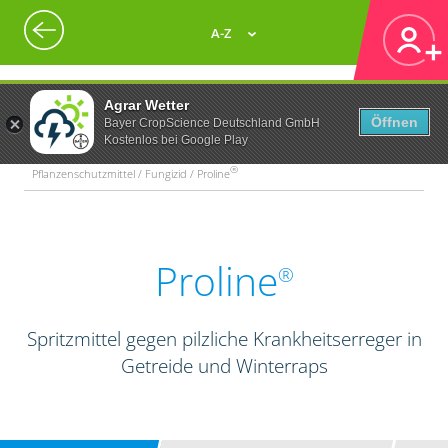
A-Z
Agrar Wetter
Öffnen
Bayer CropScience Deutschland GmbH
Kostenlos bei Google Play
®
Pflanzenschutzmittel / Fungizid / Proline
Proline
®
Spritzmittel gegen pilzliche Krankheitserreger in
Getreide und Winterraps