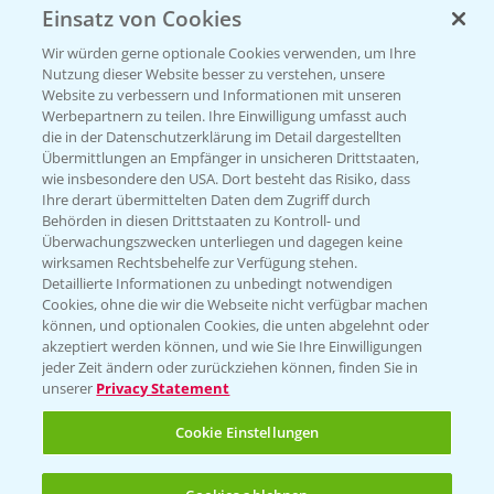
Einsatz von Cookies
Beratung auf WhatsApp
T.
+49 (0)174 346 564 1
Wir würden gerne optionale Cookies verwenden, um Ihre
Nutzung dieser Website besser zu verstehen, unsere
Website zu verbessern und Informationen mit unseren
KONTAKT
Werbepartnern zu teilen. Ihre Einwilligung umfasst auch
die in der Datenschutzerklärung im Detail dargestellten
Übermittlungen an Empfänger in unsicheren Drittstaaten,
Hilfe in Notfällen
wie insbesondere den USA. Dort besteht das Risiko, dass
Ihre derart übermittelten Daten dem Zugriff durch
T.
+49 (0)214/30-20220
Behörden in diesen Drittstaaten zu Kontroll- und
Überwachungszwecken unterliegen und dagegen keine
wirksamen Rechtsbehelfe zur Verfügung stehen.
Detaillierte Informationen zu unbedingt notwendigen
Cookies, ohne die wir die Webseite nicht verfügbar machen
können, und optionalen Cookies, die unten abgelehnt oder
akzeptiert werden können, und wie Sie Ihre Einwilligungen
jeder Zeit ändern oder zurückziehen können, finden Sie in
Folgen Sie uns
unserer
Privacy Statement
Cookie Einstellungen