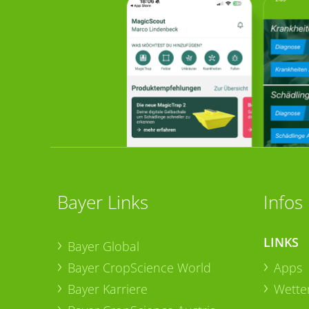
Bayer Links
Infos
LINKS
Bayer Global
Bayer CropScience World
Apps
Bayer Karriere
Wetter