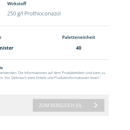
Wirkstoff
250 g/l Prothioconazol
e
Paletteneinheit
anister
40
de
 verwenden. Die Informationen auf dem Produktetikett sind stets zu
en. Vor Gebrauch stets Etikett und Produktinformationen lesen.“
ZUM VERGLEICH
(0)