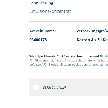
Formulierung
Emulsionskonzentrat
Artikelnummer
Verpackungsgröß
03400178
Karton 4 x 5 l K
Wichtiger Hinweis für Pflanzenschutzmittel und Biozi
Für Pflanzenschutzmittel: „Pflanzenschutzmittel vorsichtig
befolgen.“ Für Biozide: „Biozidprodukte vorsichtig verwend
VERGLEICHEN