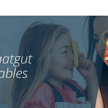
atgut
ables