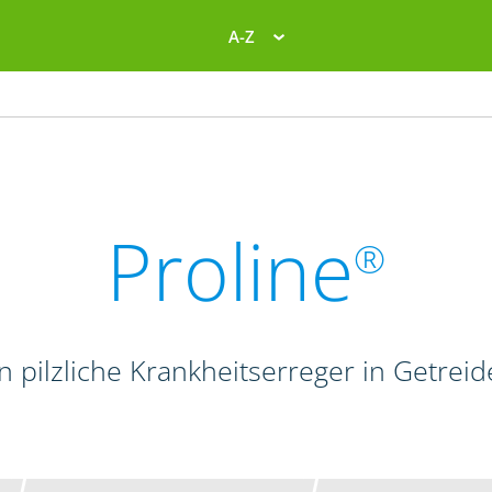
A-Z
Proline
®
en pilzliche Krankheitserreger in Getrei