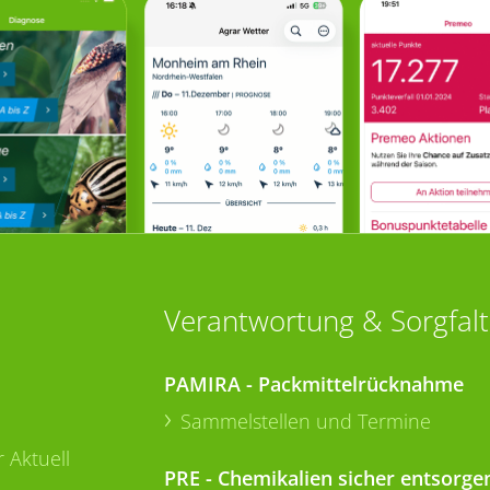
Verantwortung & Sorgfalt
PAMIRA - Packmittelrücknahme
Sammelstellen und Termine
 Aktuell
PRE - Chemikalien sicher entsorge