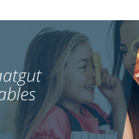
atgut
ables