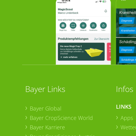
Bayer Links
Infos
LINKS
Bayer Global
Bayer CropScience World
Apps
Bayer Karriere
Wetter