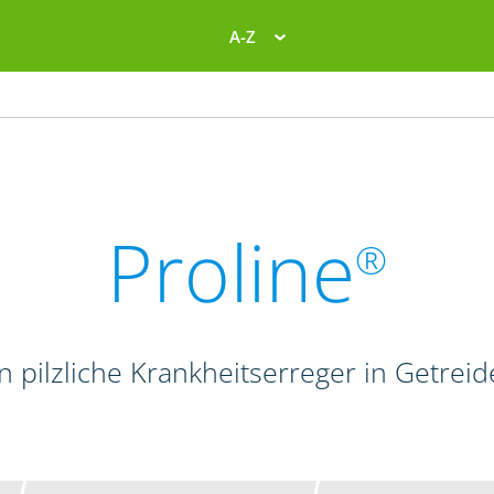
A-Z
Proline
®
en pilzliche Krankheitserreger in Getrei