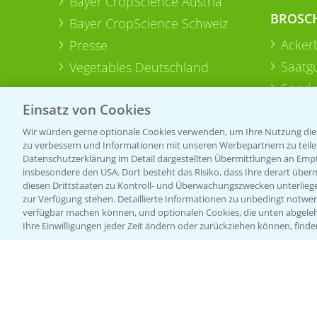
Bayer CropScience Austria
BROSC
Bayer CropScience Schweiz
Acker
Presse
Saatg
Vegetables Deutschland
Sonde
Einsatz von Cookies
Wir würden gerne optionale Cookies verwenden, um Ihre Nutzung dies
zu verbessern und Informationen mit unseren Werbepartnern zu teilen.
Datenschutzerklärung im Detail dargestellten Übermittlungen an Empfä
insbesondere den USA. Dort besteht das Risiko, dass Ihre derart über
diesen Drittstaaten zu Kontroll- und Überwachungszwecken unterlie
zur Verfügung stehen. Detaillierte Informationen zu unbedingt notwen
verfügbar machen können, und optionalen Cookies, die unten abgeleh
Ihre Einwilligungen jeder Zeit ändern oder zurückziehen können, finde