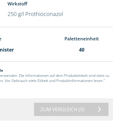
Wirkstoff
250 g/l Prothioconazol
e
Paletteneinheit
anister
40
de
 verwenden. Die Informationen auf dem Produktetikett sind stets zu
en. Vor Gebrauch stets Etikett und Produktinformationen lesen.“
ZUM VERGLEICH
(0)