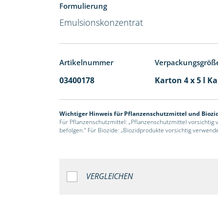
Formulierung
Emulsionskonzentrat
Artikelnummer
Verpackungsgröß
03400178
Karton 4 x 5 l K
Wichtiger Hinweis für Pflanzenschutzmittel und Biozi
Für Pflanzenschutzmittel: „Pflanzenschutzmittel vorsichtig
befolgen.“ Für Biozide: „Biozidprodukte vorsichtig verwend
VERGLEICHEN