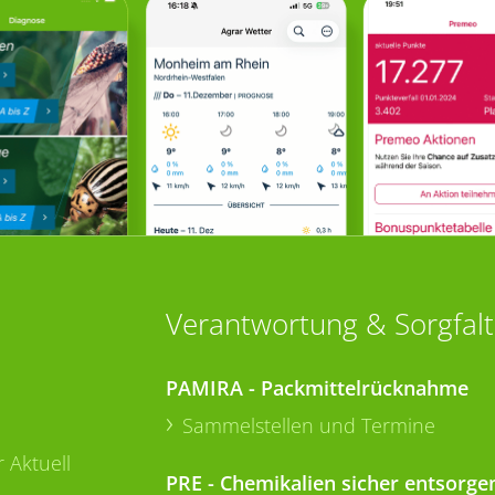
Verantwortung & Sorgfalt
PAMIRA - Packmittelrücknahme
Sammelstellen und Termine
 Aktuell
PRE - Chemikalien sicher entsorge