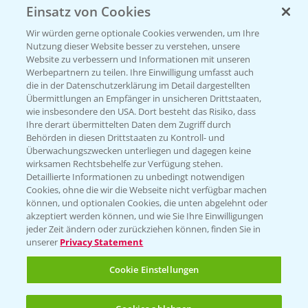
Einsatz von Cookies
Beratung auf WhatsApp
T.
+49 (0)174 346 564 1
Wir würden gerne optionale Cookies verwenden, um Ihre
Nutzung dieser Website besser zu verstehen, unsere
Website zu verbessern und Informationen mit unseren
KONTAKT
Werbepartnern zu teilen. Ihre Einwilligung umfasst auch
die in der Datenschutzerklärung im Detail dargestellten
Übermittlungen an Empfänger in unsicheren Drittstaaten,
Hilfe in Notfällen
wie insbesondere den USA. Dort besteht das Risiko, dass
Ihre derart übermittelten Daten dem Zugriff durch
T.
+49 (0)214/30-20220
Behörden in diesen Drittstaaten zu Kontroll- und
Überwachungszwecken unterliegen und dagegen keine
wirksamen Rechtsbehelfe zur Verfügung stehen.
Detaillierte Informationen zu unbedingt notwendigen
Cookies, ohne die wir die Webseite nicht verfügbar machen
können, und optionalen Cookies, die unten abgelehnt oder
akzeptiert werden können, und wie Sie Ihre Einwilligungen
jeder Zeit ändern oder zurückziehen können, finden Sie in
Folgen Sie uns
unserer
Privacy Statement
Cookie Einstellungen