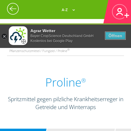
A-Z
Agrar Wetter
Öffnen
Bayer CropScience Deutschland GmbH
Kostenlos bei Google Play
®
Pflanzenschutzmittel / Fungizid / Proline
Proline
®
Spritzmittel gegen pilzliche Krankheitserreger in
Getreide und Winterraps