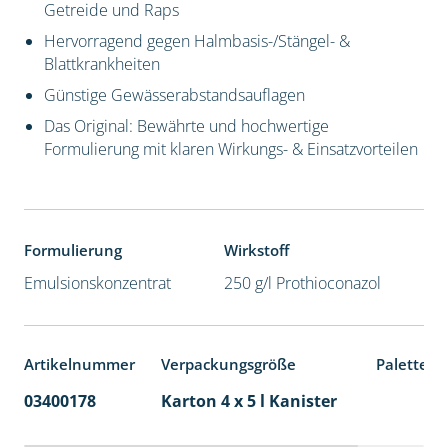
Getreide und Raps
Hervorragend gegen Halmbasis-/Stängel- &
Blattkrankheiten
Günstige Gewässerabstandsauflagen
Das Original: Bewährte und hochwertige
Formulierung mit klaren Wirkungs- & Einsatzvorteilen
Formulierung
Wirkstoff
Emulsionskonzentrat
250 g/l Prothioconazol
Artikelnummer
Verpackungsgröße
Palettene
03400178
Karton 4 x 5 l Kanister
40