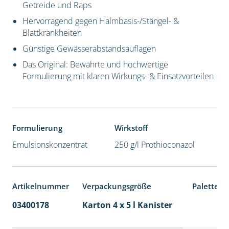
Getreide und Raps
Hervorragend gegen Halmbasis-/Stängel- &
Blattkrankheiten
Günstige Gewässerabstandsauflagen
Das Original: Bewährte und hochwertige
Formulierung mit klaren Wirkungs- & Einsatzvorteilen
Formulierung
Wirkstoff
Emulsionskonzentrat
250 g/l Prothioconazol
Artikelnummer
Verpackungsgröße
Palettene
03400178
Karton 4 x 5 l Kanister
40