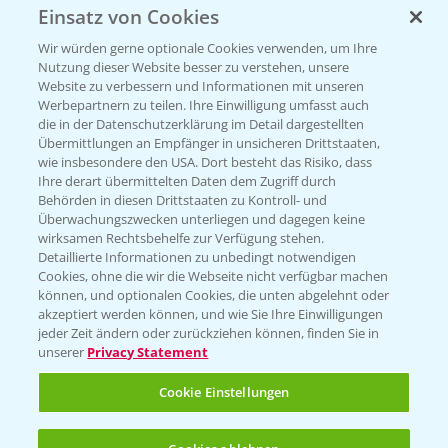
Einsatz von Cookies
Beratung auf WhatsApp
T.
+49 (0)174 346 564 1
Wir würden gerne optionale Cookies verwenden, um Ihre
Nutzung dieser Website besser zu verstehen, unsere
Website zu verbessern und Informationen mit unseren
KONTAKT
Werbepartnern zu teilen. Ihre Einwilligung umfasst auch
die in der Datenschutzerklärung im Detail dargestellten
Übermittlungen an Empfänger in unsicheren Drittstaaten,
Hilfe in Notfällen
wie insbesondere den USA. Dort besteht das Risiko, dass
Ihre derart übermittelten Daten dem Zugriff durch
T.
+49 (0)214/30-20220
Behörden in diesen Drittstaaten zu Kontroll- und
Überwachungszwecken unterliegen und dagegen keine
wirksamen Rechtsbehelfe zur Verfügung stehen.
Detaillierte Informationen zu unbedingt notwendigen
Cookies, ohne die wir die Webseite nicht verfügbar machen
können, und optionalen Cookies, die unten abgelehnt oder
akzeptiert werden können, und wie Sie Ihre Einwilligungen
jeder Zeit ändern oder zurückziehen können, finden Sie in
Folgen Sie uns
unserer
Privacy Statement
Cookie Einstellungen