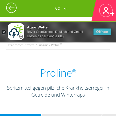
A-Z
Agrar Wetter
Öffnen
Bayer CropScience Deutschland GmbH
Kostenlos bei Google Play
®
Pflanzenschutzmittel / Fungizid / Proline
Proline
®
Spritzmittel gegen pilzliche Krankheitserreger in
Getreide und Winterraps