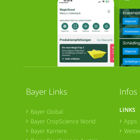
Bayer Links
Infos
LINKS
Bayer Global
Bayer CropScience World
Apps
Bayer Karriere
Wetter