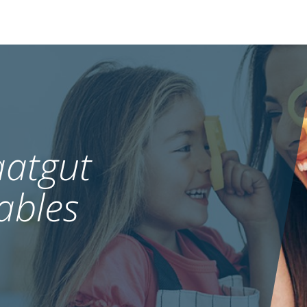
atgut
ables