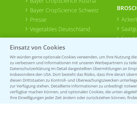
Bayer CropScience Austria
BROSC
Bayer CropScience Schweiz
Acker
Presse
Saatg
Vegetables Deutschland
Sonde
Einsatz von Cookies
Wir würden gerne optionale Cookies verwenden, um Ihre Nutzung dies
zu verbessern und Informationen mit unseren Werbepartnern zu teilen.
Datenschutzerklärung im Detail dargestellten Übermittlungen an Empfä
insbesondere den USA. Dort besteht das Risiko, dass Ihre derart über
diesen Drittstaaten zu Kontroll- und Überwachungszwecken unterlie
zur Verfügung stehen. Detaillierte Informationen zu unbedingt notwen
verfügbar machen können, und optionalen Cookies, die unten abgeleh
Ihre Einwilligungen jeder Zeit ändern oder zurückziehen können, finde