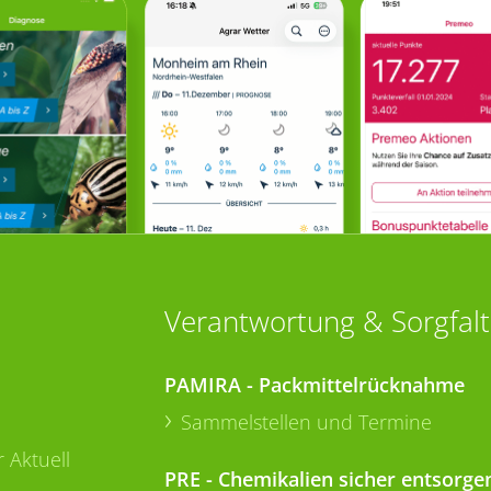
Verantwortung & Sorgfalt
PAMIRA - Packmittelrücknahme
Sammelstellen und Termine
 Aktuell
PRE - Chemikalien sicher entsorge