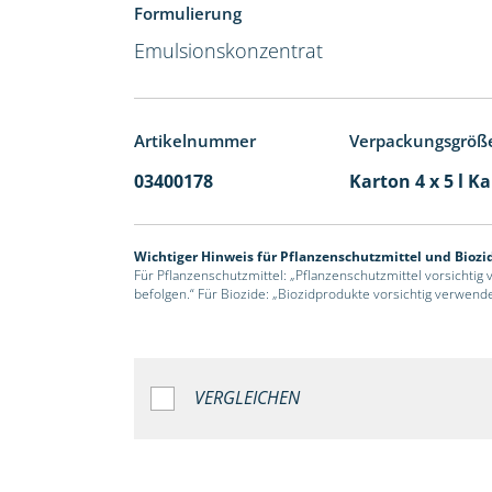
Formulierung
Emulsionskonzentrat
Artikelnummer
Verpackungsgröß
03400178
Karton 4 x 5 l K
Wichtiger Hinweis für Pflanzenschutzmittel und Biozi
Für Pflanzenschutzmittel: „Pflanzenschutzmittel vorsichtig
befolgen.“ Für Biozide: „Biozidprodukte vorsichtig verwend
VERGLEICHEN