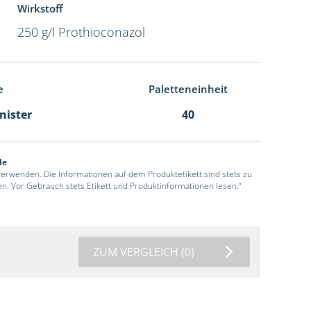
Wirkstoff
250 g/l Prothioconazol
e
Paletteneinheit
anister
40
de
 verwenden. Die Informationen auf dem Produktetikett sind stets zu
en. Vor Gebrauch stets Etikett und Produktinformationen lesen.“
ZUM VERGLEICH
(0)