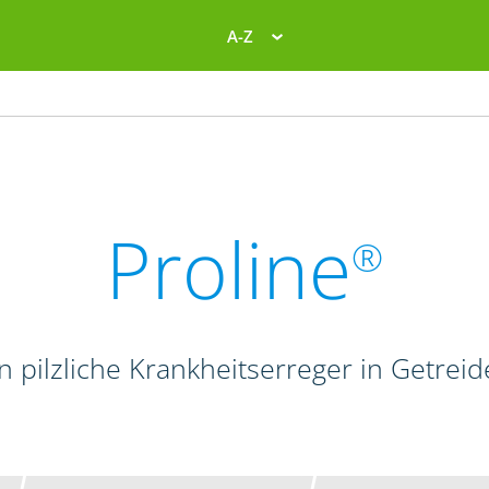
A-Z
Proline
®
en pilzliche Krankheitserreger in Getrei