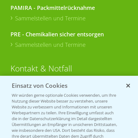
PAMIRA - Packmittelrücknahme
Sammelstellen und Termine
PRE - Chemikalien sicher entsorgen
Sammelstellen und Termine
Kontakt & Notfall
Einsatz von Cookies
Beratung auf WhatsApp
T.
+49 (0)174 346 564 1
Wir würden gerne optionale Cookies verwenden, um Ihre
Nutzung dieser Website besser zu verstehen, unsere
Website zu verbessern und Informationen mit unseren
KONTAKT
Werbepartnern zu teilen. Ihre Einwilligung umfasst auch
die in der Datenschutzerklärung im Detail dargestellten
Übermittlungen an Empfänger in unsicheren Drittstaaten,
Hilfe in Notfällen
wie insbesondere den USA. Dort besteht das Risiko, dass
Ihre derart übermittelten Daten dem Zugriff durch
T.
+49 (0)214/30-20220