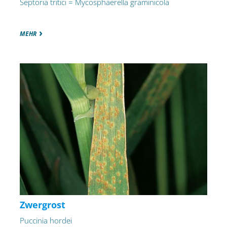
Septoria tritici = Mycosphaerella graminicola
MEHR
Zwergrost
Puccinia hordei