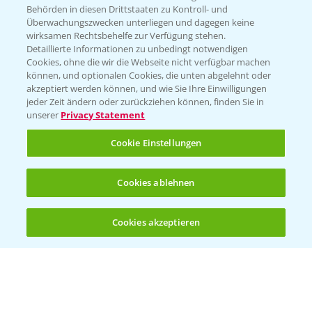
Behörden in diesen Drittstaaten zu Kontroll- und
Überwachungszwecken unterliegen und dagegen keine
wirksamen Rechtsbehelfe zur Verfügung stehen.
Detaillierte Informationen zu unbedingt notwendigen
Cookies, ohne die wir die Webseite nicht verfügbar machen
können, und optionalen Cookies, die unten abgelehnt oder
akzeptiert werden können, und wie Sie Ihre Einwilligungen
jeder Zeit ändern oder zurückziehen können, finden Sie in
Folgen Sie uns
unserer
Privacy Statement
Cookie Einstellungen
Cookies ablehnen
Cookies akzeptieren
Allgemeine Nutzungsbedingungen
Datenschutzerklärung
Impressum
Gebrauchshinweise
© Bayer CropScience Deutschland GmbH