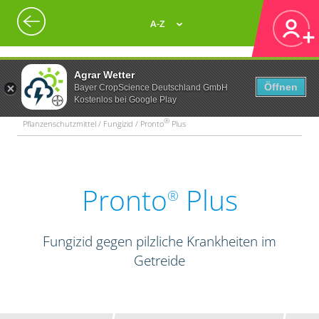
A-Z
Agrar Wetter
Öffnen
Bayer CropScience Deutschland GmbH
Kostenlos bei Google Play
®
Pflanzenschutzmittel / Fungizid / Pronto
Plus
Pronto
Plus
®
Fungizid gegen pilzliche Krankheiten im
Getreide