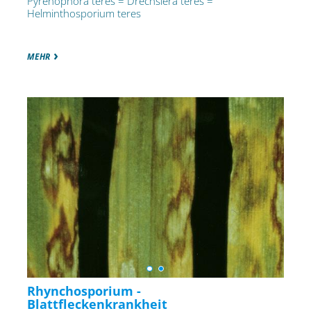
Pyrenophora teres = Drechslera teres =
Helminthosporium teres
MEHR
Rhynchosporium -
Blattfleckenkrankheit