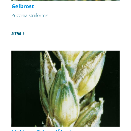
Gelbrost
Puccinia striiformis
MEHR