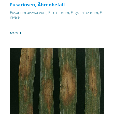
Fusariosen, Ährenbefall
Fusarium avenaceum, F culmorum, F. graminearum, F.
nivale
MEHR