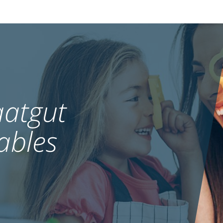
atgut
ables