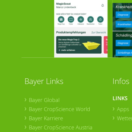
Bayer Links
Infos
LINKS
Bayer Global
Bayer CropScience World
Apps
Bayer Karriere
Wetter
Bayer CropScience Austria