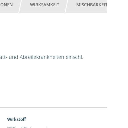
IONEN
WIRKSAMKEIT
MISCHBARKEIT
G
tt- und Abreifekrankheiten einschl.
Wirkstoff