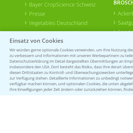
BROSC
Bayer CropScience Schweiz
Acker
Presse
Saatg
Vegetables Deutschland
Sonde
Einsatz von Cookies
Wir würden gerne optionale Cookies verwenden, um Ihre Nutzung dies
zu verbessern und Informationen mit unseren Werbepartnern zu teilen.
Datenschutzerklärung im Detail dargestellten Übermittlungen an Empfä
insbesondere den USA. Dort besteht das Risiko, dass Ihre derart über
diesen Drittstaaten zu Kontroll- und Überwachungszwecken unterlie
zur Verfügung stehen. Detaillierte Informationen zu unbedingt notwen
verfügbar machen können, und optionalen Cookies, die unten abgeleh
Ihre Einwilligungen jeder Zeit ändern oder zurückziehen können, finde