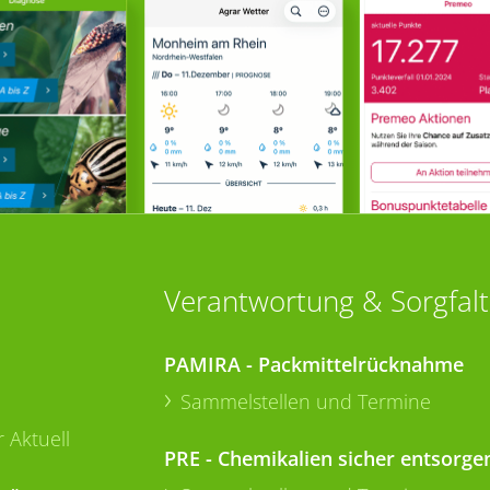
Verantwortung & Sorgfalt
PAMIRA - Packmittelrücknahme
Sammelstellen und Termine
 Aktuell
PRE - Chemikalien sicher entsorge