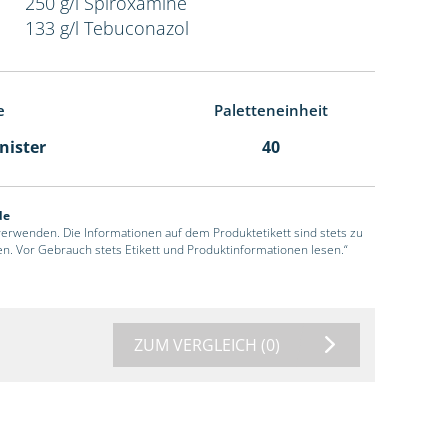
250 g/l Spiroxamine
133 g/l Tebuconazol
e
Paletteneinheit
anister
40
de
 verwenden. Die Informationen auf dem Produktetikett sind stets zu
en. Vor Gebrauch stets Etikett und Produktinformationen lesen.“
ZUM VERGLEICH
(0)