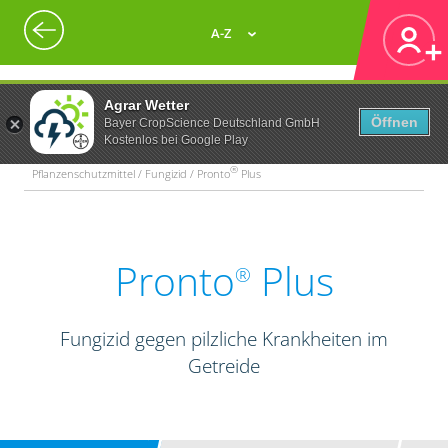
A-Z
Agrar Wetter
Öffnen
Bayer CropScience Deutschland GmbH
Kostenlos bei Google Play
®
Pflanzenschutzmittel / Fungizid / Pronto
Plus
Pronto
Plus
®
Fungizid gegen pilzliche Krankheiten im
Getreide