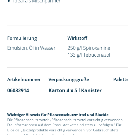
Ideal als Mischpartner
Formulierung
Wirkstoff
Emulsion, Öl in Wasser
250 g/l Spiroxamine
133 g/l Tebuconazol
Artikelnummer
Verpackungsgröße
Palettene
06032914
Karton 4 x 5 l Kanister
40
Wichtiger Hinweis für Pflanzenschutzmittel und Biozide
Für Pflanzenschutzmittel: „Pflanzenschutzmittel vorsichtig verwenden.
Die Informationen auf dem Produktetikett sind stets zu befolgen.“ Für
Biozide: „Biozidprodukte vorsichtig verwenden. Vor Gebrauch stets