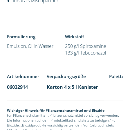
Ideal als Mischpartner
Formulierung
Wirkstoff
Emulsion, Öl in Wasser
250 g/l Spiroxamine
133 g/l Tebuconazol
Artikelnummer
Verpackungsgröße
Palettene
06032914
Karton 4 x 5 l Kanister
40
Wichtiger Hinweis für Pflanzenschutzmittel und Biozide
Für Pflanzenschutzmittel: „Pflanzenschutzmittel vorsichtig verwenden.
Die Informationen auf dem Produktetikett sind stets zu befolgen.“ Für
Biozide: „Biozidprodukte vorsichtig verwenden. Vor Gebrauch stets