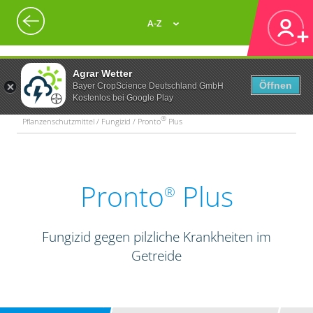
A-Z
Agrar Wetter
Öffnen
Bayer CropScience Deutschland GmbH
Kostenlos bei Google Play
®
Pflanzenschutzmittel / Fungizid / Pronto
Plus
Pronto
Plus
®
Fungizid gegen pilzliche Krankheiten im
Getreide