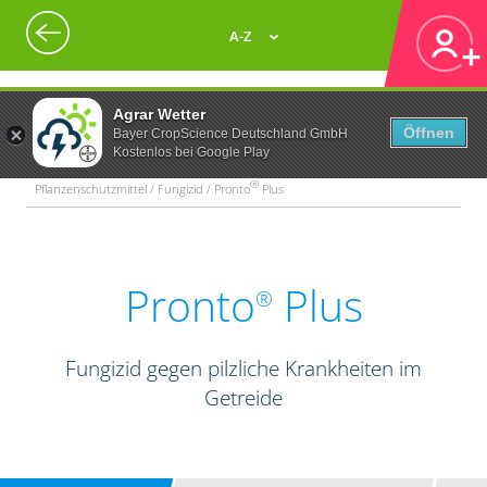
A-Z
Agrar Wetter
Öffnen
Bayer CropScience Deutschland GmbH
Kostenlos bei Google Play
®
Pflanzenschutzmittel / Fungizid / Pronto
Plus
Pronto
Plus
®
Fungizid gegen pilzliche Krankheiten im
Getreide