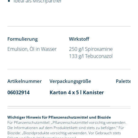
Ideal als Mischpartner
Formulierung
Wirkstoff
Emulsion, Öl in Wasser
250 g/l Spiroxamine
133 g/l Tebuconazol
Artikelnummer
Verpackungsgröße
Palettene
06032914
Karton 4 x 5 l Kanister
40
Wichtiger Hinweis für Pflanzenschutzmittel und Biozide
Für Pflanzenschutzmittel: „Pflanzenschutzmittel vorsichtig verwenden.
Die Informationen auf dem Produktetikett sind stets zu befolgen.“ Für
Biozide: „Biozidprodukte vorsichtig verwenden. Vor Gebrauch stets