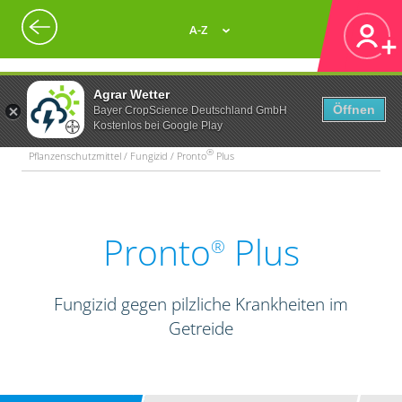
A-Z
Agrar Wetter
Öffnen
Bayer CropScience Deutschland GmbH
Kostenlos bei Google Play
®
Pflanzenschutzmittel / Fungizid / Pronto
Plus
Pronto
Plus
®
Fungizid gegen pilzliche Krankheiten im
Getreide