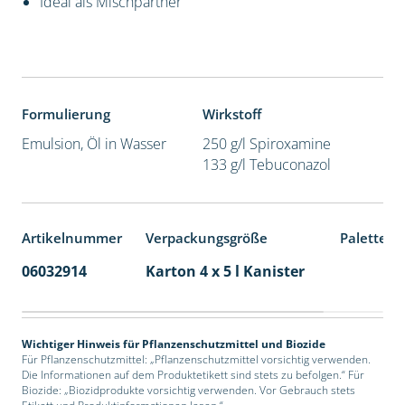
Ideal als Mischpartner
Formulierung
Wirkstoff
Emulsion, Öl in Wasser
250 g/l Spiroxamine
133 g/l Tebuconazol
Artikelnummer
Verpackungsgröße
Palettene
06032914
Karton 4 x 5 l Kanister
40
Wichtiger Hinweis für Pflanzenschutzmittel und Biozide
Für Pflanzenschutzmittel: „Pflanzenschutzmittel vorsichtig verwenden.
Die Informationen auf dem Produktetikett sind stets zu befolgen.“ Für
Biozide: „Biozidprodukte vorsichtig verwenden. Vor Gebrauch stets