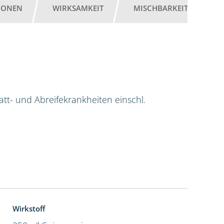
IONEN
WIRKSAMKEIT
MISCHBARKEIT
G
tt- und Abreifekrankheiten einschl.
Wirkstoff