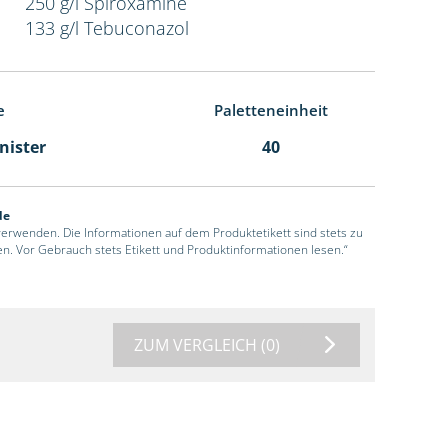
250 g/l Spiroxamine
133 g/l Tebuconazol
e
Paletteneinheit
anister
40
de
 verwenden. Die Informationen auf dem Produktetikett sind stets zu
en. Vor Gebrauch stets Etikett und Produktinformationen lesen.“
ZUM VERGLEICH
(0)