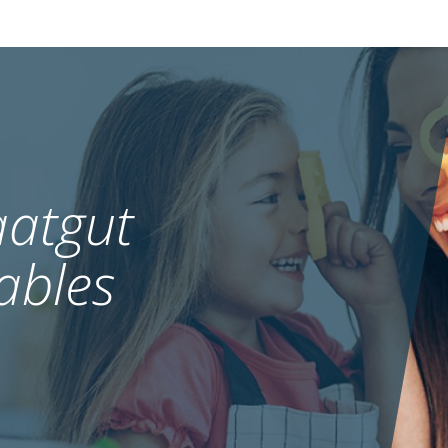
atgut
ables