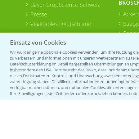
BROSC
Bayer CropScience Schweiz
Acker
Presse
Saatg
Vegetables Deutschland
Sonde
Einsatz von Cookies
Wir würden gerne optionale Cookies verwenden, um Ihre Nutzung dies
zu verbessern und Informationen mit unseren Werbepartnern zu teilen.
Datenschutzerklärung im Detail dargestellten Übermittlungen an Empfä
insbesondere den USA. Dort besteht das Risiko, dass Ihre derart über
diesen Drittstaaten zu Kontroll- und Überwachungszwecken unterlie
zur Verfügung stehen. Detaillierte Informationen zu unbedingt notwen
verfügbar machen können, und optionalen Cookies, die unten abgeleh
Ihre Einwilligungen jeder Zeit ändern oder zurückziehen können, finde