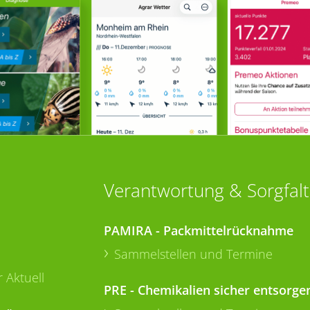
Verantwortung & Sorgfalt
PAMIRA - Packmittelrücknahme
Sammelstellen und Termine
 Aktuell
PRE - Chemikalien sicher entsorge