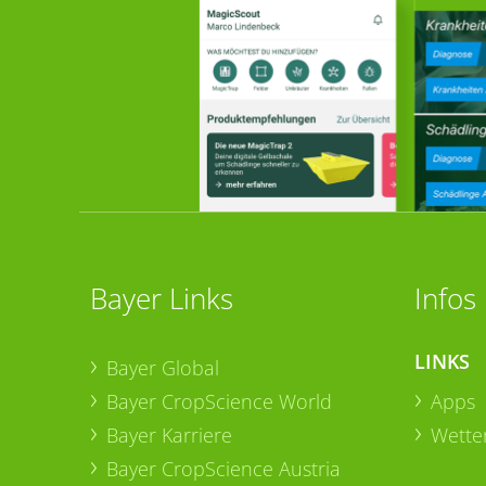
Bayer Links
Infos
LINKS
Bayer Global
Bayer CropScience World
Apps
Bayer Karriere
Wetter
Bayer CropScience Austria