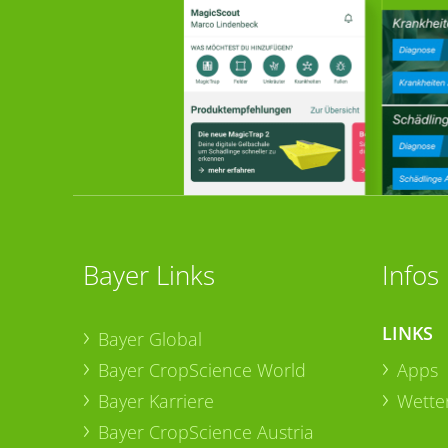
Bayer Links
Infos
LINKS
Bayer Global
Bayer CropScience World
Apps
Bayer Karriere
Wetter
Bayer CropScience Austria