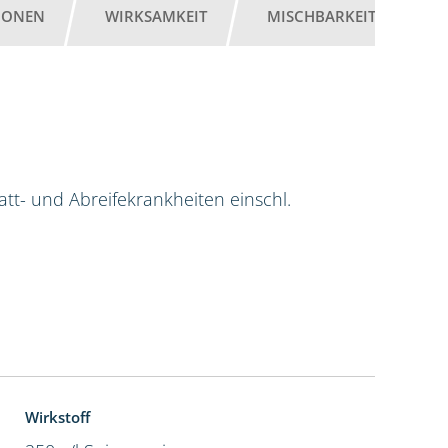
IONEN
WIRKSAMKEIT
MISCHBARKEIT
G
tt- und Abreifekrankheiten einschl.
Wirkstoff