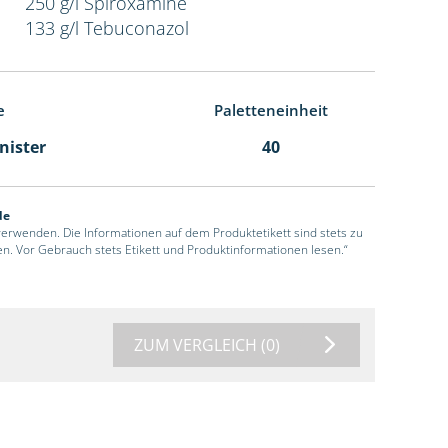
250 g/l Spiroxamine
133 g/l Tebuconazol
e
Paletteneinheit
anister
40
de
 verwenden. Die Informationen auf dem Produktetikett sind stets zu
en. Vor Gebrauch stets Etikett und Produktinformationen lesen.“
ZUM VERGLEICH
(0)