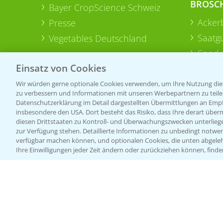
BROSC
Bayer CropScience Schweiz
Acker
Presse
Saatg
Vegetables Deutschland
Sonde
Einsatz von Cookies
Wir würden gerne optionale Cookies verwenden, um Ihre Nutzung dies
zu verbessern und Informationen mit unseren Werbepartnern zu teilen.
Datenschutzerklärung im Detail dargestellten Übermittlungen an Empfä
insbesondere den USA. Dort besteht das Risiko, dass Ihre derart über
diesen Drittstaaten zu Kontroll- und Überwachungszwecken unterlie
zur Verfügung stehen. Detaillierte Informationen zu unbedingt notwen
verfügbar machen können, und optionalen Cookies, die unten abgeleh
Ihre Einwilligungen jeder Zeit ändern oder zurückziehen können, finde