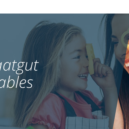
atgut
ables