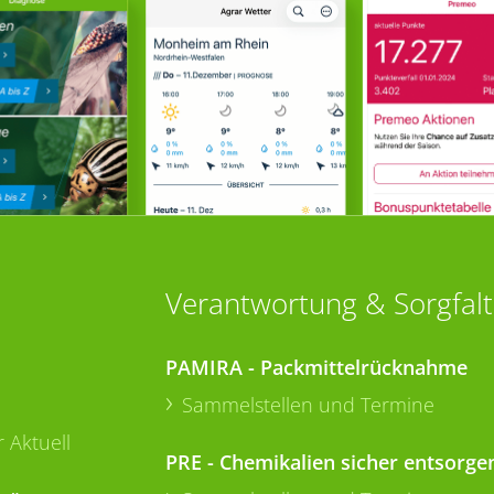
Verantwortung & Sorgfalt
PAMIRA - Packmittelrücknahme
Sammelstellen und Termine
 Aktuell
PRE - Chemikalien sicher entsorge