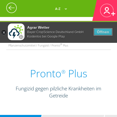
A-Z
Agrar Wetter
Öffnen
Bayer CropScience Deutschland GmbH
Kostenlos bei Google Play
®
Pflanzenschutzmittel / Fungizid / Pronto
Plus
Pronto
Plus
®
Fungizid gegen pilzliche Krankheiten im
Getreide