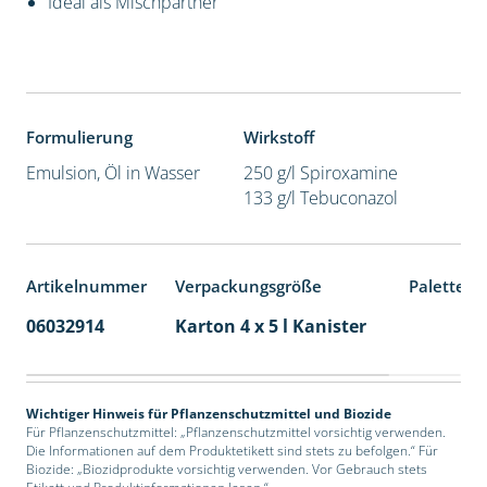
Ideal als Mischpartner
Formulierung
Wirkstoff
Emulsion, Öl in Wasser
250 g/l Spiroxamine
133 g/l Tebuconazol
Artikelnummer
Verpackungsgröße
Palettene
06032914
Karton 4 x 5 l Kanister
40
Wichtiger Hinweis für Pflanzenschutzmittel und Biozide
Für Pflanzenschutzmittel: „Pflanzenschutzmittel vorsichtig verwenden.
Die Informationen auf dem Produktetikett sind stets zu befolgen.“ Für
Biozide: „Biozidprodukte vorsichtig verwenden. Vor Gebrauch stets