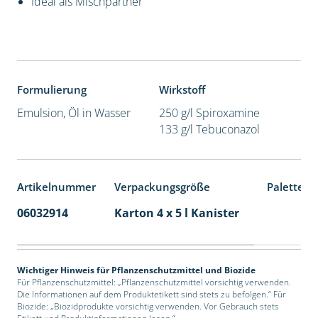
Ideal als Mischpartner
Formulierung
Wirkstoff
Emulsion, Öl in Wasser
250 g/l Spiroxamine
133 g/l Tebuconazol
Artikelnummer
Verpackungsgröße
Palettene
06032914
Karton 4 x 5 l Kanister
40
Wichtiger Hinweis für Pflanzenschutzmittel und Biozide
Für Pflanzenschutzmittel: „Pflanzenschutzmittel vorsichtig verwenden.
Die Informationen auf dem Produktetikett sind stets zu befolgen.“ Für
Biozide: „Biozidprodukte vorsichtig verwenden. Vor Gebrauch stets