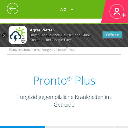
A-Z
Agrar Wetter
Öffnen
Bayer CropScience Deutschland GmbH
Kostenlos bei Google Play
®
Pflanzenschutzmittel / Fungizid / Pronto
Plus
Pronto
Plus
®
Fungizid gegen pilzliche Krankheiten im
Getreide