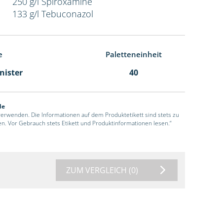
250 g/l Spiroxamine
133 g/l Tebuconazol
e
Paletteneinheit
anister
40
de
 verwenden. Die Informationen auf dem Produktetikett sind stets zu
en. Vor Gebrauch stets Etikett und Produktinformationen lesen.“
ZUM VERGLEICH
(0)