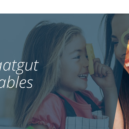
atgut
ables