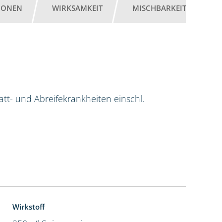
IONEN
WIRKSAMKEIT
MISCHBARKEIT
G
tt- und Abreifekrankheiten einschl.
Wirkstoff