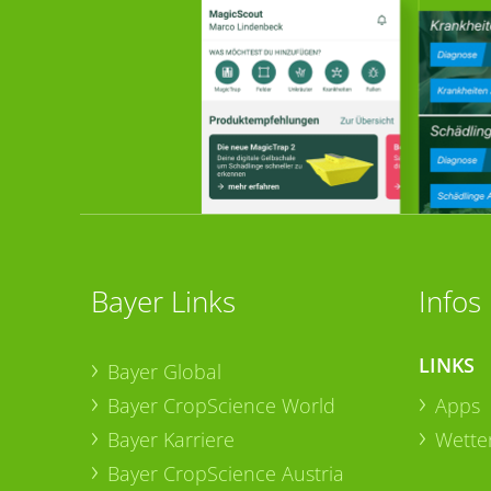
Bayer Links
Infos
LINKS
Bayer Global
Bayer CropScience World
Apps
Bayer Karriere
Wetter
Bayer CropScience Austria