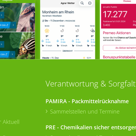
Verantwortung & Sorgfalt
PAMIRA - Packmittelrücknahme
Sammelstellen und Termine
 Aktuell
PRE - Chemikalien sicher entsorge