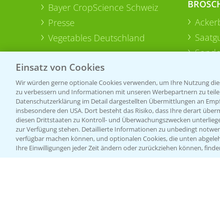
BROSC
Bayer CropScience Schweiz
Acker
Presse
Saatg
Vegetables Deutschland
Sonde
Einsatz von Cookies
Wir würden gerne optionale Cookies verwenden, um Ihre Nutzung dies
zu verbessern und Informationen mit unseren Werbepartnern zu teilen.
Datenschutzerklärung im Detail dargestellten Übermittlungen an Empfä
insbesondere den USA. Dort besteht das Risiko, dass Ihre derart über
diesen Drittstaaten zu Kontroll- und Überwachungszwecken unterlie
zur Verfügung stehen. Detaillierte Informationen zu unbedingt notwen
verfügbar machen können, und optionalen Cookies, die unten abgeleh
Ihre Einwilligungen jeder Zeit ändern oder zurückziehen können, finde