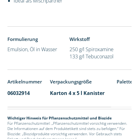
Ideal als Mischpartner
Formulierung
Wirkstoff
Emulsion, Öl in Wasser
250 g/l Spiroxamine
133 g/l Tebuconazol
Artikelnummer
Verpackungsgröße
Palettene
06032914
Karton 4 x 5 l Kanister
40
Wichtiger Hinweis für Pflanzenschutzmittel und Biozide
Für Pflanzenschutzmittel: „Pflanzenschutzmittel vorsichtig verwenden.
Die Informationen auf dem Produktetikett sind stets zu befolgen.“ Für
Biozide: „Biozidprodukte vorsichtig verwenden. Vor Gebrauch stets