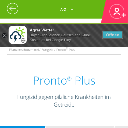
A-Z
Agrar Wetter
Öffnen
Bayer CropScience Deutschland GmbH
Kostenlos bei Google Play
®
Pflanzenschutzmittel / Fungizid / Pronto
Plus
Pronto
Plus
®
Fungizid gegen pilzliche Krankheiten im
Getreide