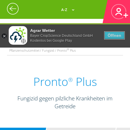
A-Z
Agrar Wetter
Öffnen
Bayer CropScience Deutschland GmbH
Kostenlos bei Google Play
®
Pflanzenschutzmittel / Fungizid / Pronto
Plus
Pronto
Plus
®
Fungizid gegen pilzliche Krankheiten im
Getreide