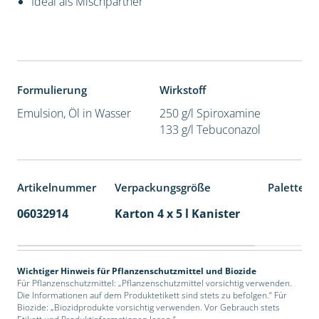
Ideal als Mischpartner
Formulierung
Wirkstoff
Emulsion, Öl in Wasser
250 g/l Spiroxamine
133 g/l Tebuconazol
Artikelnummer
Verpackungsgröße
Palettene
06032914
Karton 4 x 5 l Kanister
40
Wichtiger Hinweis für Pflanzenschutzmittel und Biozide
Für Pflanzenschutzmittel: „Pflanzenschutzmittel vorsichtig verwenden.
Die Informationen auf dem Produktetikett sind stets zu befolgen.“ Für
Biozide: „Biozidprodukte vorsichtig verwenden. Vor Gebrauch stets