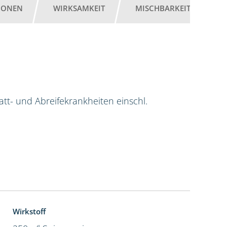
IONEN
WIRKSAMKEIT
MISCHBARKEIT
G
tt- und Abreifekrankheiten einschl.
Wirkstoff