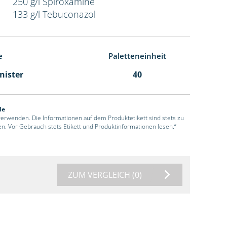
250 g/l Spiroxamine
133 g/l Tebuconazol
e
Paletteneinheit
anister
40
de
 verwenden. Die Informationen auf dem Produktetikett sind stets zu
en. Vor Gebrauch stets Etikett und Produktinformationen lesen.“
ZUM VERGLEICH
(0)