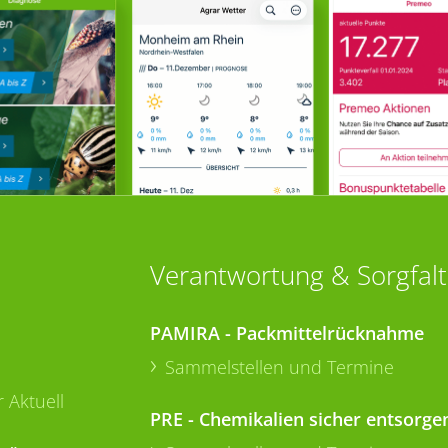
Verantwortung & Sorgfalt
PAMIRA - Packmittelrücknahme
Sammelstellen und Termine
 Aktuell
PRE - Chemikalien sicher entsorge