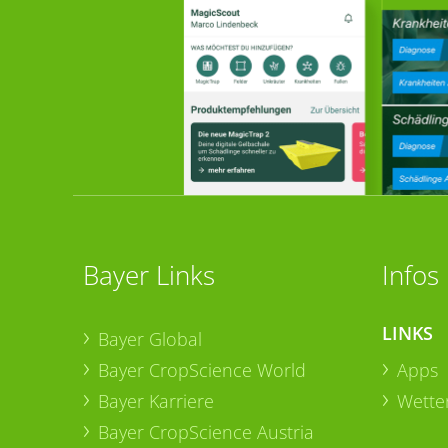
Bayer Links
Infos
LINKS
Bayer Global
Bayer CropScience World
Apps
Bayer Karriere
Wetter
Bayer CropScience Austria