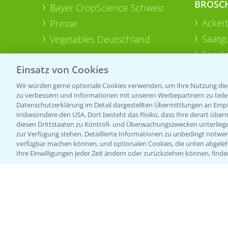
BROSC
Bayer CropScience Schweiz
Acker
Presse
Saatg
Vegetables Deutschland
Sonde
Einsatz von Cookies
Wir würden gerne optionale Cookies verwenden, um Ihre Nutzung dies
zu verbessern und Informationen mit unseren Werbepartnern zu teilen.
Datenschutzerklärung im Detail dargestellten Übermittlungen an Empfä
insbesondere den USA. Dort besteht das Risiko, dass Ihre derart über
diesen Drittstaaten zu Kontroll- und Überwachungszwecken unterlie
zur Verfügung stehen. Detaillierte Informationen zu unbedingt notwen
verfügbar machen können, und optionalen Cookies, die unten abgeleh
Ihre Einwilligungen jeder Zeit ändern oder zurückziehen können, finde