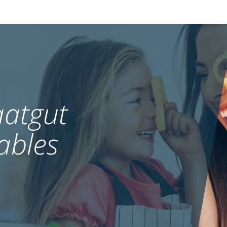
atgut
ables