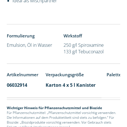
Ideal als Mischpartner
Formulierung
Wirkstoff
Emulsion, Öl in Wasser
250 g/l Spiroxamine
133 g/l Tebuconazol
Artikelnummer
Verpackungsgröße
Palettene
06032914
Karton 4 x 5 l Kanister
40
Wichtiger Hinweis für Pflanzenschutzmittel und Biozide
Für Pflanzenschutzmittel: „Pflanzenschutzmittel vorsichtig verwenden.
Die Informationen auf dem Produktetikett sind stets zu befolgen.“ Für
Biozide: „Biozidprodukte vorsichtig verwenden. Vor Gebrauch stets