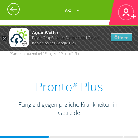
A-Z
Agrar Wetter
Öffnen
Bayer CropScience Deutschland GmbH
Kostenlos bei Google Play
®
Pflanzenschutzmittel / Fungizid / Pronto
Plus
Pronto
Plus
®
Fungizid gegen pilzliche Krankheiten im
Getreide