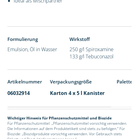
Ideal als Mischpartner
Formulierung
Wirkstoff
Emulsion, Öl in Wasser
250 g/l Spiroxamine
133 g/l Tebuconazol
Artikelnummer
Verpackungsgröße
Palettene
06032914
Karton 4 x 5 l Kanister
40
Wichtiger Hinweis für Pflanzenschutzmittel und Biozide
Für Pflanzenschutzmittel: „Pflanzenschutzmittel vorsichtig verwenden.
Die Informationen auf dem Produktetikett sind stets zu befolgen.“ Für
Biozide: „Biozidprodukte vorsichtig verwenden. Vor Gebrauch stets