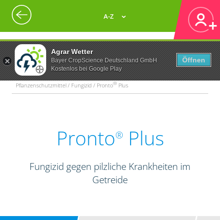
A-Z
Agrar Wetter
Öffnen
Bayer CropScience Deutschland GmbH
Kostenlos bei Google Play
®
Pflanzenschutzmittel / Fungizid / Pronto
Plus
Pronto
Plus
®
Fungizid gegen pilzliche Krankheiten im
Getreide