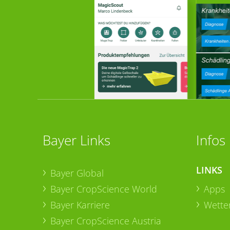
Bayer Links
Infos
LINKS
Bayer Global
Bayer CropScience World
Apps
Bayer Karriere
Wetter
Bayer CropScience Austria