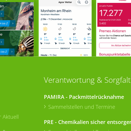
Verantwortung & Sorgfalt
PAMIRA - Packmittelrücknahme
Sammelstellen und Termine
 Aktuell
PRE - Chemikalien sicher entsorge