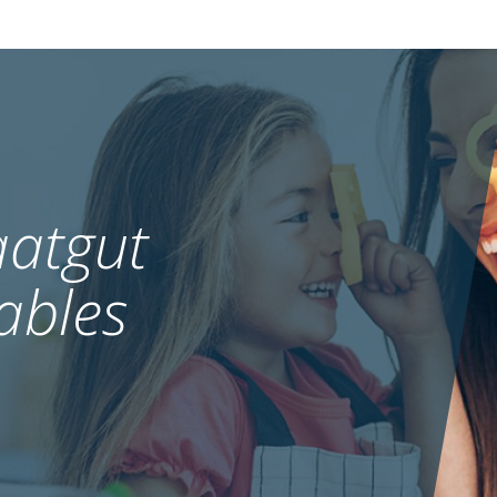
atgut
ables