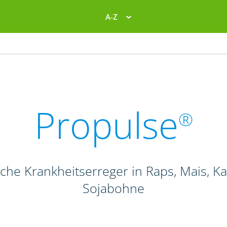
A-Z
Propulse
®
liche Krankheitserreger in Raps, Mais, K
Sojabohne