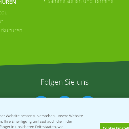
Sammelstellen und Termine
HÜREN
bau
ut
rkulturen
Folgen Sie uns
er Website besser zu verstehen, unsere Website
 Ihre Einwilligung umfasst auch die in der
nger in unsicheren Drittstaaten, wie
Cookie Einste