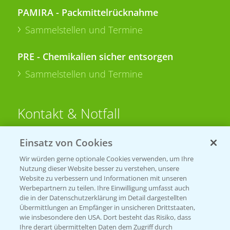
PAMIRA - Packmittelrücknahme
Sammelstellen und Termine
PRE - Chemikalien sicher entsorgen
Sammelstellen und Termine
Kontakt & Notfall
Einsatz von Cookies
Beratung auf WhatsApp
T.
+49 (0)174 346 564 1
Wir würden gerne optionale Cookies verwenden, um Ihre
Nutzung dieser Website besser zu verstehen, unsere
Website zu verbessern und Informationen mit unseren
KONTAKT
Werbepartnern zu teilen. Ihre Einwilligung umfasst auch
die in der Datenschutzerklärung im Detail dargestellten
Übermittlungen an Empfänger in unsicheren Drittstaaten,
Hilfe in Notfällen
wie insbesondere den USA. Dort besteht das Risiko, dass
Ihre derart übermittelten Daten dem Zugriff durch
T.
+49 (0)214/30-20220