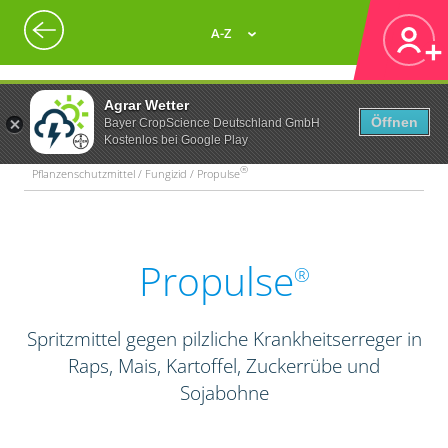
A-Z
Agrar Wetter
Öffnen
Bayer CropScience Deutschland GmbH
Kostenlos bei Google Play
®
Pflanzenschutzmittel / Fungizid / Propulse
Propulse
®
Spritzmittel gegen pilzliche Krankheitserreger in
Raps, Mais, Kartoffel, Zuckerrübe und
Sojabohne