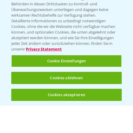
Behörden in diesen Drittstaaten zu Kontroll- und
Überwachungszwecken unterliegen und dagegen keine
wirksamen Rechtsbehelfe zur Verfügung stehen.
Detaillierte Informationen zu unbedingt notwendigen
Cookies, ohne die wir die Webseite nicht verfügbar machen
können, und optionalen Cookies, die unten abgelehnt oder
akzeptiert werden können, und wie Sie Ihre Einwilligungen
jeder Zeit ändern oder zurückziehen können, finden Sie in
Folgen Sie uns
unserer
Privacy Statement
Cookie Einstellungen
Cookies ablehnen
Cookies akzeptieren
Allgemeine Nutzungsbedingungen
Datenschutzerklärung
Impressum
Gebrauchshinweise
© Bayer CropScience Deutschland GmbH