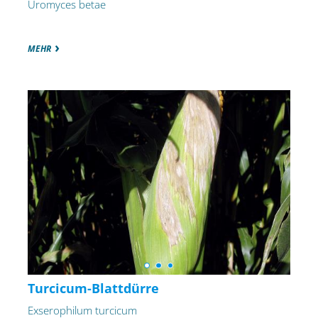
Uromyces betae
MEHR
Turcicum-Blattdürre
Exserophilum turcicum