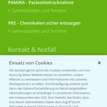
PAMIRA - Packmittelrücknahme
Sammelstellen und Termine
PRE - Chemikalien sicher entsorgen
Sammelstellen und Termine
Kontakt & Notfall
Einsatz von Cookies
Beratung auf WhatsApp
T.
+49 (0)174 346 564 1
Wir würden gerne optionale Cookies verwenden, um Ihre
Nutzung dieser Website besser zu verstehen, unsere
Website zu verbessern und Informationen mit unseren
KONTAKT
Werbepartnern zu teilen. Ihre Einwilligung umfasst auch
die in der Datenschutzerklärung im Detail dargestellten
Übermittlungen an Empfänger in unsicheren Drittstaaten,
Hilfe in Notfällen
wie insbesondere den USA. Dort besteht das Risiko, dass
Ihre derart übermittelten Daten dem Zugriff durch
T.
+49 (0)214/30-20220
Behörden in diesen Drittstaaten zu Kontroll- und