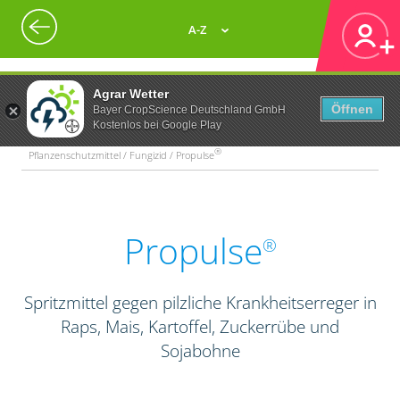
A-Z
Agrar Wetter
Öffnen
Bayer CropScience Deutschland GmbH
Kostenlos bei Google Play
®
Pflanzenschutzmittel / Fungizid / Propulse
Propulse
®
Spritzmittel gegen pilzliche Krankheitserreger in
Raps, Mais, Kartoffel, Zuckerrübe und
Sojabohne