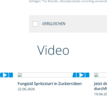
befolgen.“ Für Biozide: „Biozidprodukte vorsichtig verwend
VERGLEICHEN
Video
Fungizid Spritzstart in Zuckerrüben
Jetzt 
1:19
2:17
durchf
22.06.2026
19.04.2