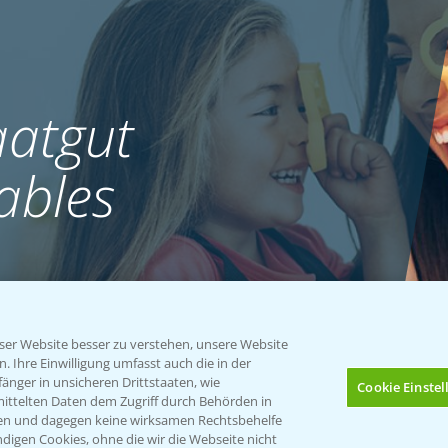
atgut
ables
er Website besser zu verstehen, unsere Website
 Ihre Einwilligung umfasst auch die in der
nger in unsicheren Drittstaaten, wie
Cookie Einste
mittelten Daten dem Zugriff durch Behörden in
gen und dagegen keine wirksamen Rechtsbehelfe
digen Cookies, ohne die wir die Webseite nicht