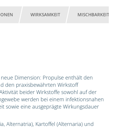
IONEN
WIRKSAMKEIT
MISCHBARKEIT
G
ne neue Dimension: Propulse enthält den
nd den praxisbewährten Wirkstoff
ktivität beider Wirkstoffe sowohl auf der
engewebe werden bei einem infektionsnahen
it sowie eine ausgeprägte Wirkungsdauer
, Alternatria), Kartoffel (Alternaria) und