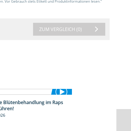
en. Vor Gebrauch stets Etikett und Produktinformationen lesen.“
ZUM VERGLEICH
(0)
die Blütenbehandlung im Raps
1:17
ühren!
026