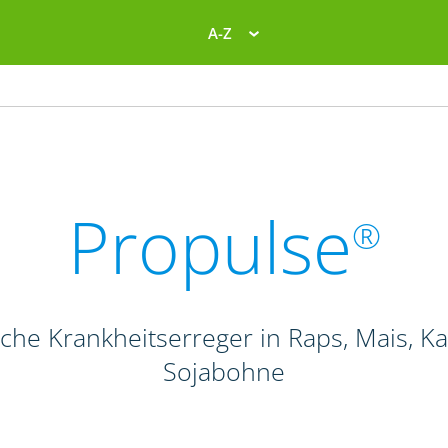
A-Z
Propulse
®
liche Krankheitserreger in Raps, Mais, K
Sojabohne