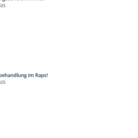
025
behandlung im Raps!
1:24
025