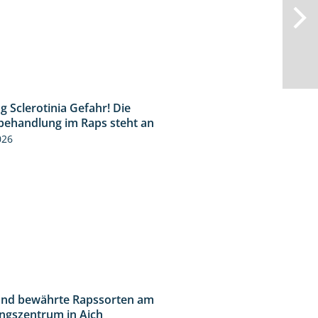
 Sclerotinia Gefahr! Die
1:12
behandlung im Raps steht an
026
nd bewährte Rapssorten am
9:06
ngszentrum in Aich