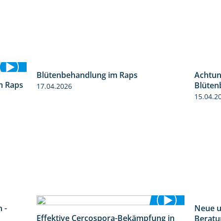
Blütenbehandlung im Raps
Achtung
1:36
m Raps
Blüten
17.04.2026
1:13
15.04.2
 -
Neue u
3:33
Effektive Cercospora-Bekämpfung in
Beratu
2:00