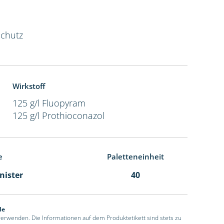
Schutz
Wirkstoff
125 g/l Fluopyram
125 g/l Prothioconazol
e
Paletteneinheit
anister
40
de
 verwenden. Die Informationen auf dem Produktetikett sind stets zu