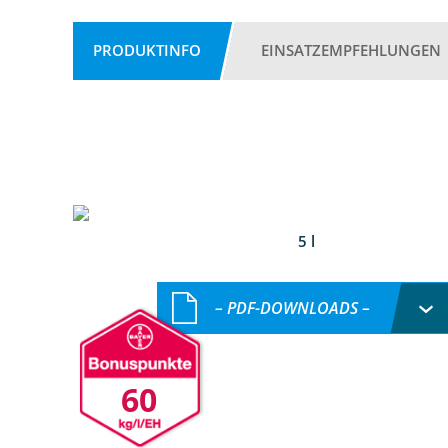
PRODUKTINFO
EINSATZEMPFEHLUNGEN
5 l
– PDF-DOWNLOADS –
60