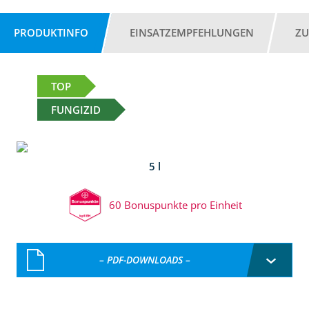
PRODUKTINFO
EINSATZEMPFEHLUNGEN
ZU
TOP
FUNGIZID
5 l
60 Bonuspunkte pro Einheit
– PDF-DOWNLOADS –