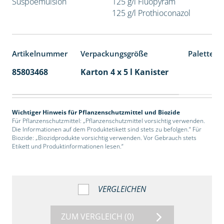
Suspoemulsion
125 g/l Fluopyram
125 g/l Prothioconazol
Artikelnummer
Verpackungsgröße
Palettene
85803468
Karton 4 x 5 l Kanister
40
Wichtiger Hinweis für Pflanzenschutzmittel und Biozide
Für Pflanzenschutzmittel: „Pflanzenschutzmittel vorsichtig verwenden.
Die Informationen auf dem Produktetikett sind stets zu befolgen.“ Für
Biozide: „Biozidprodukte vorsichtig verwenden. Vor Gebrauch stets
Etikett und Produktinformationen lesen.“
VERGLEICHEN
ZUM VERGLEICH
(0)