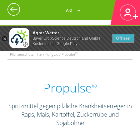
A-Z
Agrar Wetter
Öffnen
Bayer CropScience Deutschland GmbH
Kostenlos bei Google Play
®
Pflanzenschutzmittel / Fungizid / Propulse
Propulse
®
Spritzmittel gegen pilzliche Krankheitserreger in
Raps, Mais, Kartoffel, Zuckerrübe und
Sojabohne