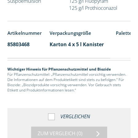
Suspoemulsion
125 g/l Fluopyram
125 g/l Prothioconazol
Artikelnummer
Verpackungsgröße
Palettene
85803468
Karton 4 x 5 l Kanister
40
Wichtiger Hinweis für Pflanzenschutzmittel und Biozide
Für Pflanzenschutzmittel: „Pflanzenschutzmittel vorsichtig verwenden.
Die Informationen auf dem Produktetikett sind stets zu befolgen.“ Für
Biozide: „Biozidprodukte vorsichtig verwenden. Vor Gebrauch stets
Etikett und Produktinformationen lesen.“
VERGLEICHEN
ZUM VERGLEICH
(0)