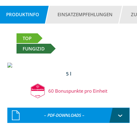
PRODUKTINFO
EINSATZEMPFEHLUNGEN
ZU
TOP
FUNGIZID
5 l
60 Bonuspunkte pro Einheit
– PDF-DOWNLOADS –