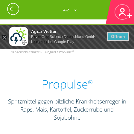
A-Z
Agrar Wetter
Öffnen
Bayer CropScience Deutschland GmbH
Kostenlos bei Google Play
®
Pflanzenschutzmittel / Fungizid / Propulse
Propulse
®
Spritzmittel gegen pilzliche Krankheitserreger in
Raps, Mais, Kartoffel, Zuckerrübe und
Sojabohne