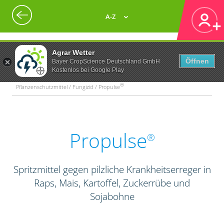
A-Z
Agrar Wetter
Öffnen
Bayer CropScience Deutschland GmbH
Kostenlos bei Google Play
®
Pflanzenschutzmittel / Fungizid / Propulse
Propulse
®
Spritzmittel gegen pilzliche Krankheitserreger in
Raps, Mais, Kartoffel, Zuckerrübe und
Sojabohne