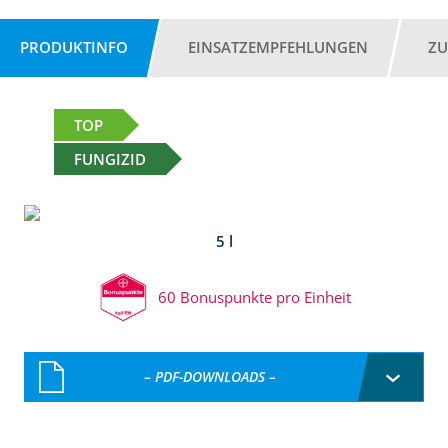
PRODUKTINFO
EINSATZEMPFEHLUNGEN
ZU
TOP
FUNGIZID
5 l
60 Bonuspunkte pro Einheit
– PDF-DOWNLOADS –