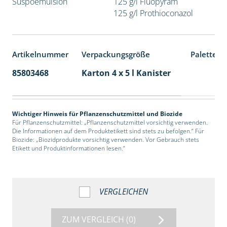
Suspoemulsion
125 g/l Fluopyram
125 g/l Prothioconazol
Artikelnummer
Verpackungsgröße
Palettene
85803468
Karton 4 x 5 l Kanister
40
Wichtiger Hinweis für Pflanzenschutzmittel und Biozide
Für Pflanzenschutzmittel: „Pflanzenschutzmittel vorsichtig verwenden.
Die Informationen auf dem Produktetikett sind stets zu befolgen.“ Für
Biozide: „Biozidprodukte vorsichtig verwenden. Vor Gebrauch stets
Etikett und Produktinformationen lesen.“
VERGLEICHEN
ZUM VERGLEICH
(0)