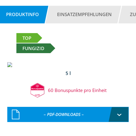
PRODUKTINFO
EINSATZEMPFEHLUNGEN
ZU
TOP
FUNGIZID
5 l
60 Bonuspunkte pro Einheit
– PDF-DOWNLOADS –