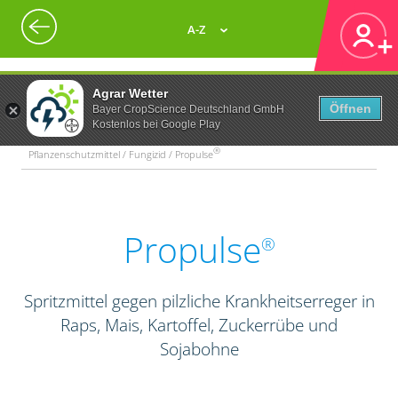
A-Z
Agrar Wetter
Öffnen
Bayer CropScience Deutschland GmbH
Kostenlos bei Google Play
®
Pflanzenschutzmittel / Fungizid / Propulse
Propulse
®
Spritzmittel gegen pilzliche Krankheitserreger in
Raps, Mais, Kartoffel, Zuckerrübe und
Sojabohne