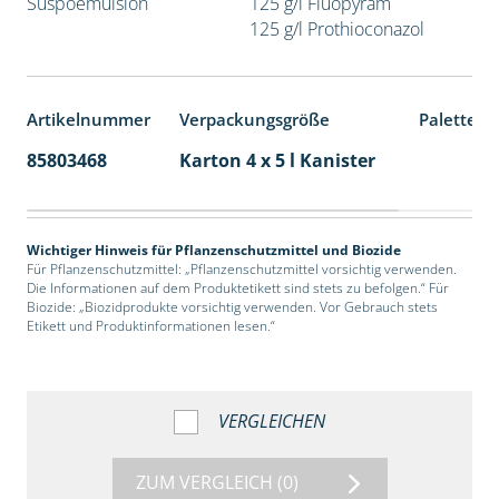
Suspoemulsion
125 g/l Fluopyram
125 g/l Prothioconazol
Artikelnummer
Verpackungsgröße
Palettene
85803468
Karton 4 x 5 l Kanister
40
Wichtiger Hinweis für Pflanzenschutzmittel und Biozide
Für Pflanzenschutzmittel: „Pflanzenschutzmittel vorsichtig verwenden.
Die Informationen auf dem Produktetikett sind stets zu befolgen.“ Für
Biozide: „Biozidprodukte vorsichtig verwenden. Vor Gebrauch stets
Etikett und Produktinformationen lesen.“
VERGLEICHEN
ZUM VERGLEICH
(0)