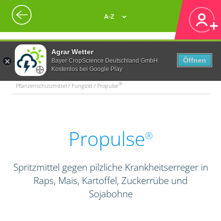
A-Z
Agrar Wetter
Öffnen
Bayer CropScience Deutschland GmbH
Kostenlos bei Google Play
®
Pflanzenschutzmittel / Fungizid / Propulse
Propulse
®
Spritzmittel gegen pilzliche Krankheitserreger in
Raps, Mais, Kartoffel, Zuckerrübe und
Sojabohne