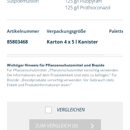
Suspoemulsion
125 g/l Fluopyram
125 g/l Prothioconazol
Artikelnummer
Verpackungsgröße
Palettene
85803468
Karton 4 x 5 l Kanister
40
Wichtiger Hinweis für Pflanzenschutzmittel und Biozide
Für Pflanzenschutzmittel: „Pflanzenschutzmittel vorsichtig verwenden.
Die Informationen auf dem Produktetikett sind stets zu befolgen.“ Für
Biozide: „Biozidprodukte vorsichtig verwenden. Vor Gebrauch stets
Etikett und Produktinformationen lesen.“
VERGLEICHEN
ZUM VERGLEICH
(0)