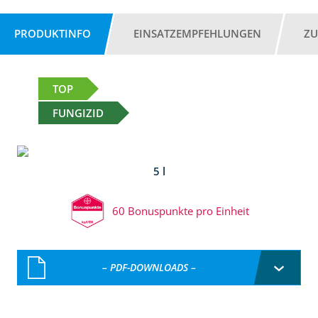
PRODUKTINFO
EINSATZEMPFEHLUNGEN
ZU
TOP
FUNGIZID
5 l
60 Bonuspunkte pro Einheit
– PDF-DOWNLOADS –